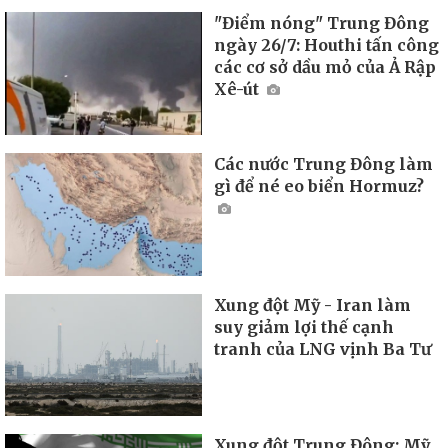
"Điểm nóng" Trung Đông
ngày 26/7: Houthi tấn công
các cơ sở dầu mỏ của Ả Rập
Xê-út
Các nước Trung Đông làm
gì để né eo biển Hormuz?
Xung đột Mỹ - Iran làm
suy giảm lợi thế cạnh
tranh của LNG vịnh Ba Tư
Xung đột Trung Đông: Mỹ