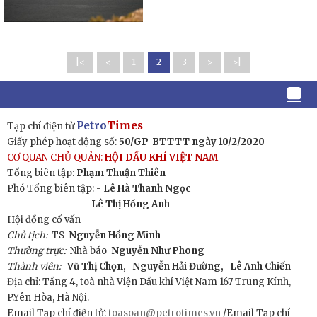
|<
<
1
2
3
>
>|
Petro
Times
Tạp chí điện tử
Giấy phép hoạt động số:
50/GP-BTTTT ngày 10/2/2020
CƠ QUAN CHỦ QUẢN:
HỘI DẦU KHÍ VIỆT NAM
Tổng biên tập:
Phạm Thuận Thiên
Phó Tổng biên tập: -
Lê Hà Thanh Ngọc
- Lê Thị Hồng Anh
Hội đồng cố vấn
Chủ tịch:
TS
Nguyễn Hồng Minh
Thường trực:
Nhà báo
Nguyễn Như Phong
Thành viên:
Vũ Thị Chọn,
Nguyễn Hải Đường,
Lê Anh Chiến
Địa chỉ: Tầng 4, toà nhà Viện Dầu khí Việt Nam 167 Trung Kính,
P.Yên Hòa, Hà Nội.
Email Tạp chí điện tử:
toasoan@petrotimes.vn
/Email Tạp chí