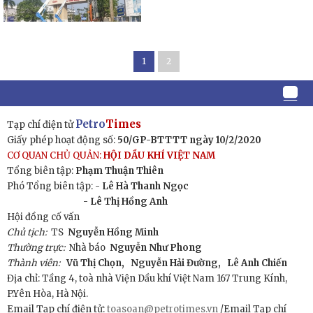
1
2
Petro
Times
Tạp chí điện tử
Giấy phép hoạt động số:
50/GP-BTTTT ngày 10/2/2020
CƠ QUAN CHỦ QUẢN:
HỘI DẦU KHÍ VIỆT NAM
Tổng biên tập:
Phạm Thuận Thiên
Phó Tổng biên tập: -
Lê Hà Thanh Ngọc
- Lê Thị Hồng Anh
Hội đồng cố vấn
Chủ tịch:
TS
Nguyễn Hồng Minh
Thường trực:
Nhà báo
Nguyễn Như Phong
Thành viên:
Vũ Thị Chọn,
Nguyễn Hải Đường,
Lê Anh Chiến
Địa chỉ: Tầng 4, toà nhà Viện Dầu khí Việt Nam 167 Trung Kính,
P.Yên Hòa, Hà Nội.
Email Tạp chí điện tử:
toasoan@petrotimes.vn
/Email Tạp chí