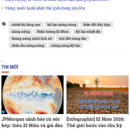
Vùng nước lạnh nhất thế giới đang ấm lên
nhiệt độ tăng cao
kỷ lục nắng nóng
biến đổi khí hậu
nắng nóng
Hiện tượng El Nino
kỷ lục nhiệt độ
tháng nóng nhất lịch sử
trái đất nóng lên
châu Âu nắng nóng
nắng nóng kỷ lục
TIN MỚI
JPMorgan cảnh báo cú sốc
[Infographic] El Nino 2026:
kép: Siêu El Niño và giá dầu
Thế giới bước vào chu kỳ