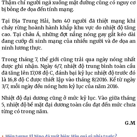
Thậm chí người ngã xuống mặt đường cũng có nguy cơ
bị bỏng đe dọa đến tính mạng.
Tại Địa Trung Hải, hơn 40 người đã thiệt mạng khi
cháy rừng hoành hành khắp khu vực do nhiệt độ tăng
cao. Tại châu Á, những đợt nắng nóng gay gắt kéo dài
đang cướp đi sinh mạng của nhiều người và đe dọa an
ninh lương thực.
Trong tháng 7, thế giới cũng trải qua ngày nóng nhất
được ghi nhận. Ngày 6/7, nhiệt độ trung bình toàn cầu
đã tăng lên 17,08 độ C, đánh bại kỷ lục nhiệt độ trước đó
là 16,8 độ C được thiết lập vào tháng 8/2016. Kể từ ngày
3/7, mỗi ngày đều nóng hơn kỷ lục của năm 2016.
Nhiệt độ đại dương cũng ở mức kỷ lục. Vào giữa tháng
5, nhiệt độ bề mặt đại dương toàn cầu đạt đến mức chưa
từng có trong năm.
G.M
Hiện tượng El Nino đã xuất hiện: Hậu quả gì phía trước?