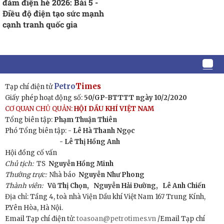
đảm điện hè 2026: Bài 5 -
Điều độ điện tạo sức mạnh
cạnh tranh quốc gia
Petro
Times
Tạp chí điện tử
Giấy phép hoạt động số:
50/GP-BTTTT ngày 10/2/2020
CƠ QUAN CHỦ QUẢN:
HỘI DẦU KHÍ VIỆT NAM
Tổng biên tập:
Phạm Thuận Thiên
Phó Tổng biên tập: -
Lê Hà Thanh Ngọc
- Lê Thị Hồng Anh
Hội đồng cố vấn
Chủ tịch:
TS
Nguyễn Hồng Minh
Thường trực:
Nhà báo
Nguyễn Như Phong
Thành viên:
Vũ Thị Chọn,
Nguyễn Hải Đường,
Lê Anh Chiến
Địa chỉ: Tầng 4, toà nhà Viện Dầu khí Việt Nam 167 Trung Kính,
P.Yên Hòa, Hà Nội.
Email Tạp chí điện tử:
toasoan@petrotimes.vn
/Email Tạp chí