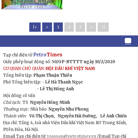
|<
<
1
2
3
>
>|
Petro
Times
Tạp chí điện tử
Giấy phép hoạt động số:
50/GP-BTTTT ngày 10/2/2020
CƠ QUAN CHỦ QUẢN:
HỘI DẦU KHÍ VIỆT NAM
Tổng biên tập:
Phạm Thuận Thiên
Phó Tổng biên tập: -
Lê Hà Thanh Ngọc
- Lê Thị Hồng Anh
Hội đồng cố vấn
Chủ tịch:
TS
Nguyễn Hồng Minh
Thường trực:
Nhà báo
Nguyễn Như Phong
Thành viên:
Vũ Thị Chọn,
Nguyễn Hải Đường,
Lê Anh Chiến
Địa chỉ: Tầng 4, toà nhà Viện Dầu khí Việt Nam 167 Trung Kính,
P.Yên Hòa, Hà Nội.
Email Tạp chí điện tử:
toasoan@petrotimes.vn
/Email Tạp chí