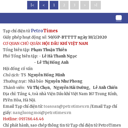
|<
<
1
2
3
>
>|
Petro
Times
Tạp chí điện tử
Giấy phép hoạt động số:
50/GP-BTTTT ngày 10/2/2020
CƠ QUAN CHỦ QUẢN:
HỘI DẦU KHÍ VIỆT NAM
Tổng biên tập:
Phạm Thuận Thiên
Phó Tổng biên tập: -
Lê Hà Thanh Ngọc
- Lê Thị Hồng Anh
Hội đồng cố vấn
Chủ tịch:
TS
Nguyễn Hồng Minh
Thường trực:
Nhà báo
Nguyễn Như Phong
Thành viên:
Vũ Thị Chọn,
Nguyễn Hải Đường,
Lê Anh Chiến
Địa chỉ: Tầng 4, toà nhà Viện Dầu khí Việt Nam 167 Trung Kính,
P.Yên Hòa, Hà Nội.
Email Tạp chí điện tử:
toasoan@petrotimes.vn
/Email Tạp chí
giấy:
nangluongmoi@petrotimes.vn
Hotline: 0937.66.46.46
Chỉ phát hành, sao chép thông tin từ Tạp chí điện tử PetroTimes