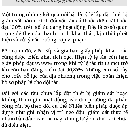
năng kiểm soát sản lượng thủy sản minh bạch hơn.
Một trong những kết quả nổi bật là tỷ lệ lắp đặt thiết bị
giám sát hành trình đối với tàu cá thuộc diện bắt buộc
đạt 100% trên số tàu đang hoạt động. Đây là cơ sở quan
trọng để theo dõi hành trình khai thác, kịp thời phát
hiện và xử lý các trường hợp vi phạm.
Bên cạnh đó, việc cấp và gia hạn giấy phép khai thác
cũng được triển khai tích cực. Hiện tỷ lệ tàu còn hạn
giấy phép đạt 95,99%, trong khi tỷ lệ tàu từ 12 mét trở
lên còn hạn đăng kiểm đạt 90,85%. Những con số này
cho thấy nỗ lực của địa phương trong việc hoàn thiện
hồ sơ pháp lý cho đội tàu.
Đối với các tàu chưa lắp đặt thiết bị giám sát hoặc
không tham gia hoạt động, các địa phương đã phân
công cán bộ theo dõi cụ thể. Nhiều biện pháp được áp
dụng như ghi nhận vị trí neo đậu, giám sát thực tế
nhằm bảo đảm các tàu này không tự ý ra khơi khi chưa
đủ điều kiện.