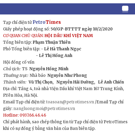
Petro
Times
Tạp chí điện tử
Giấy phép hoạt động số:
50/GP-BTTTT ngày 10/2/2020
CƠ QUAN CHỦ QUẢN:
HỘI DẦU KHÍ VIỆT NAM
Tổng biên tập:
Phạm Thuận Thiên
Phó Tổng biên tập: -
Lê Hà Thanh Ngọc
- Lê Thị Hồng Anh
Hội đồng cố vấn
Chủ tịch:
TS
Nguyễn Hồng Minh
Thường trực:
Nhà báo
Nguyễn Như Phong
Thành viên:
Vũ Thị Chọn,
Nguyễn Hải Đường,
Lê Anh Chiến
Địa chỉ: Tầng 4, toà nhà Viện Dầu khí Việt Nam 167 Trung Kính,
P.Yên Hòa, Hà Nội.
Email Tạp chí điện tử:
toasoan@petrotimes.vn
/Email Tạp chí
giấy:
nangluongmoi@petrotimes.vn
Hotline: 0937.66.46.46
Chỉ phát hành, sao chép thông tin từ Tạp chí điện tử PetroTimes
khi có sự đồng ý bằng văn bản của Ban biên tập.