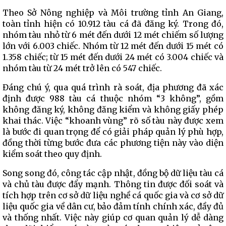
Theo Sở Nông nghiệp và Môi trường tỉnh An Giang,
toàn tỉnh hiện có 10.912 tàu cá đã đăng ký. Trong đó,
nhóm tàu nhỏ từ 6 mét đến dưới 12 mét chiếm số lượng
lớn với 6.003 chiếc. Nhóm từ 12 mét đến dưới 15 mét có
1.358 chiếc; từ 15 mét đến dưới 24 mét có 3.004 chiếc và
nhóm tàu từ 24 mét trở lên có 547 chiếc.
Đáng chú ý, qua quá trình rà soát, địa phương đã xác
định được 988 tàu cá thuộc nhóm “3 không”, gồm
không đăng ký, không đăng kiểm và không giấy phép
khai thác. Việc “khoanh vùng” rõ số tàu này được xem
là bước đi quan trọng để có giải pháp quản lý phù hợp,
đồng thời từng bước đưa các phương tiện này vào diện
kiểm soát theo quy định.
Song song đó, công tác cập nhật, đồng bộ dữ liệu tàu cá
và chủ tàu được đẩy mạnh. Thông tin được đối soát và
tích hợp trên cơ sở dữ liệu nghề cá quốc gia và cơ sở dữ
liệu quốc gia về dân cư, bảo đảm tính chính xác, đầy đủ
và thống nhất. Việc này giúp cơ quan quản lý dễ dàng