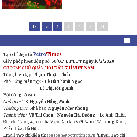
|<
<
1
2
3
>
>|
Petro
Times
Tạp chí điện tử
Giấy phép hoạt động số:
50/GP-BTTTT ngày 10/2/2020
CƠ QUAN CHỦ QUẢN:
HỘI DẦU KHÍ VIỆT NAM
Tổng biên tập:
Phạm Thuận Thiên
Phó Tổng biên tập: -
Lê Hà Thanh Ngọc
- Lê Thị Hồng Anh
Hội đồng cố vấn
Chủ tịch:
TS
Nguyễn Hồng Minh
Thường trực:
Nhà báo
Nguyễn Như Phong
Thành viên:
Vũ Thị Chọn,
Nguyễn Hải Đường,
Lê Anh Chiến
Địa chỉ: Tầng 4, toà nhà Viện Dầu khí Việt Nam 167 Trung Kính,
P.Yên Hòa, Hà Nội.
Email Tạp chí điện tử:
toasoan@petrotimes.vn
/Email Tạp chí