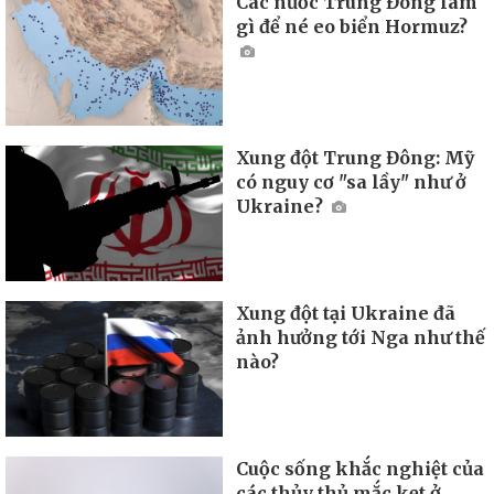
Các nước Trung Đông làm
gì để né eo biển Hormuz?
Xung đột Trung Đông: Mỹ
có nguy cơ "sa lầy" như ở
Ukraine?
Xung đột tại Ukraine đã
ảnh hưởng tới Nga như thế
nào?
Cuộc sống khắc nghiệt của
các thủy thủ mắc kẹt ở