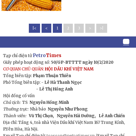
|<
<
1
2
3
>
>|
Petro
Times
Tạp chí điện tử
Giấy phép hoạt động số:
50/GP-BTTTT ngày 10/2/2020
CƠ QUAN CHỦ QUẢN:
HỘI DẦU KHÍ VIỆT NAM
Tổng biên tập:
Phạm Thuận Thiên
Phó Tổng biên tập: -
Lê Hà Thanh Ngọc
- Lê Thị Hồng Anh
Hội đồng cố vấn
Chủ tịch:
TS
Nguyễn Hồng Minh
Thường trực:
Nhà báo
Nguyễn Như Phong
Thành viên:
Vũ Thị Chọn,
Nguyễn Hải Đường,
Lê Anh Chiến
Địa chỉ: Tầng 4, toà nhà Viện Dầu khí Việt Nam 167 Trung Kính,
P.Yên Hòa, Hà Nội.
Email Tạp chí điện tử:
toasoan@petrotimes.vn
/Email Tạp chí