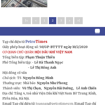
|<
<
1
2
3
>
>|
Petro
Times
Tạp chí điện tử
Giấy phép hoạt động số:
50/GP-BTTTT ngày 10/2/2020
CƠ QUAN CHỦ QUẢN:
HỘI DẦU KHÍ VIỆT NAM
Tổng biên tập:
Phạm Thuận Thiên
Phó Tổng biên tập: -
Lê Hà Thanh Ngọc
- Lê Thị Hồng Anh
Hội đồng cố vấn
Chủ tịch:
TS
Nguyễn Hồng Minh
Thường trực:
Nhà báo
Nguyễn Như Phong
Thành viên:
Vũ Thị Chọn,
Nguyễn Hải Đường,
Lê Anh Chiến
Địa chỉ: Tầng 4, toà nhà Viện Dầu khí Việt Nam 167 Trung Kính,
P.Yên Hòa, Hà Nội.
Email Tạp chí điện tử:
toasoan@petrotimes.vn
/Email Tạp chí