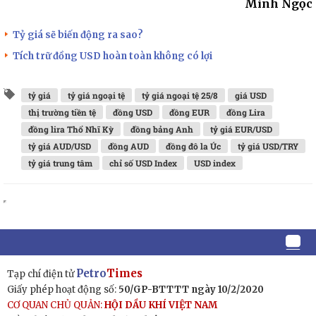
Minh Ngọc
Tỷ giá sẽ biến động ra sao?
Tích trữ đồng USD hoàn toàn không có lợi
tỷ giá
tỷ giá ngoại tệ
tỷ giá ngoại tệ 25/8
giá USD
thị trường tiền tệ
đồng USD
đồng EUR
đồng Lira
đồng lira Thổ Nhĩ Kỳ
đồng bảng Anh
tỷ giá EUR/USD
tỷ giá AUD/USD
đồng AUD
đồng đô la Úc
tỷ giá USD/TRY
tỷ giá trung tâm
chỉ số USD Index
USD index
Petro
Times
Tạp chí điện tử
Giấy phép hoạt động số:
50/GP-BTTTT ngày 10/2/2020
CƠ QUAN CHỦ QUẢN:
HỘI DẦU KHÍ VIỆT NAM