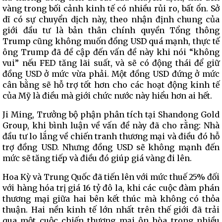
vàng trong bối cảnh kinh tế có nhiều rủi ro, bất ổn. Sở
dĩ có sự chuyển dịch này, theo nhận định chung của
giới đầu tư là bản thân chính quyền Tổng thông
Trump cũng không muốn đồng USD quá mạnh, thực tế
ông Trump đã đề cập đến vấn đề này khi nói “không
vui” nếu FED tăng lãi suất, và sẽ có động thái để giữ
đồng USD ở mức vừa phải. Một đồng USD đứng ở mức
cân bằng sẽ hỗ trợ tốt hơn cho các hoạt động kinh tế
của Mỹ là điều mà giới chức nước này hiểu hơn ai hết.
Ji Ming, Trưởng bộ phận phân tích tại Shandong Gold
Group, khi bình luận về vấn đề này đã cho rằng: Nhà
đầu tư lo lắng về chiến tranh thương mại và điều đó hỗ
trợ đồng USD. Nhưng đồng USD sẽ không mạnh đến
mức sẽ tăng tiếp và điều đó giúp giá vàng đi lên.
Hoa Kỳ và Trung Quốc đã tiến lên với mức thuế 25% đối
với hàng hóa trị giá 16 tỷ đô la, khi các cuộc đàm phán
thương mại giữa hai bên kết thúc mà không có thỏa
thuận. Hai nền kinh tế lớn nhất trên thế giới đã trải
qua một cuộc chiến thương mại ôn hòa trong nhiều