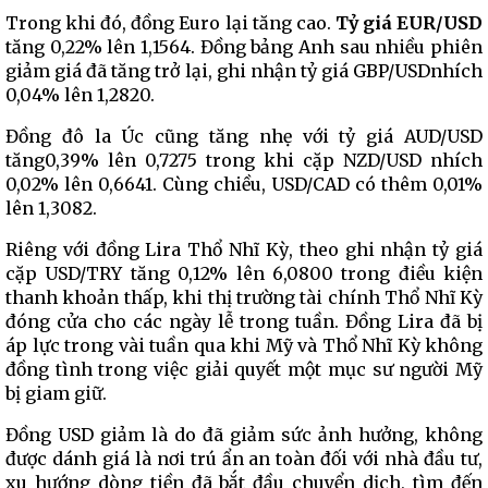
Trong khi đó, đồng Euro lại tăng cao.
Tỷ giá EUR/USD
tăng 0,22% lên 1,1564. Đồng bảng Anh sau nhiều phiên
giảm giá đã tăng trở lại, ghi nhận tỷ giá GBP/USDnhích
0,04% lên 1,2820.
Đồng đô la Úc cũng tăng nhẹ với tỷ giá AUD/USD
tăng0,39% lên 0,7275 trong khi cặp NZD/USD nhích
0,02% lên 0,6641. Cùng chiều, USD/CAD có thêm 0,01%
lên 1,3082.
Riêng với đồng Lira Thổ Nhĩ Kỳ, theo ghi nhận tỷ giá
cặp USD/TRY tăng 0,12% lên 6,0800 trong điều kiện
thanh khoản thấp, khi thị trường tài chính Thổ Nhĩ Kỳ
đóng cửa cho các ngày lễ trong tuần. Đồng Lira đã bị
áp lực trong vài tuần qua khi Mỹ và Thổ Nhĩ Kỳ không
đồng tình trong việc giải quyết một mục sư người Mỹ
bị giam giữ.
Đồng USD giảm là do đã giảm sức ảnh hưởng, không
được dánh giá là nơi trú ẩn an toàn đối với nhà đầu tư,
xu hướng dòng tiền đã bắt đầu chuyển dịch, tìm đến