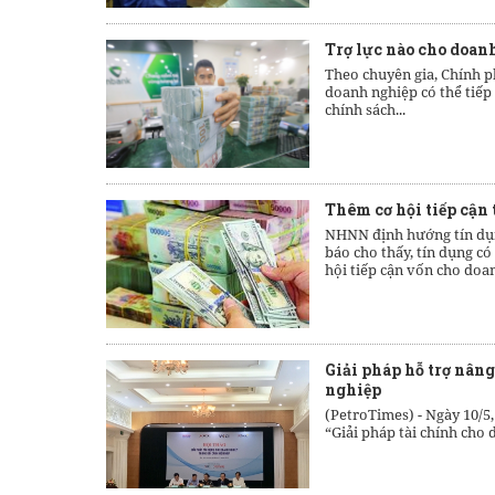
Trợ lực nào cho doan
Theo chuyên gia, Chính ph
doanh nghiệp có thể tiếp
chính sách...
Thêm cơ hội tiếp cận
NHNN định hướng tín dụn
báo cho thấy, tín dụng có
hội tiếp cận vốn cho doa
Giải pháp hỗ trợ nân
nghiệp
(PetroTimes) -
Ngày 10/5,
“Giải pháp tài chính cho