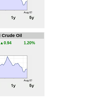
 Crude Oil
▲0.94
1.20%