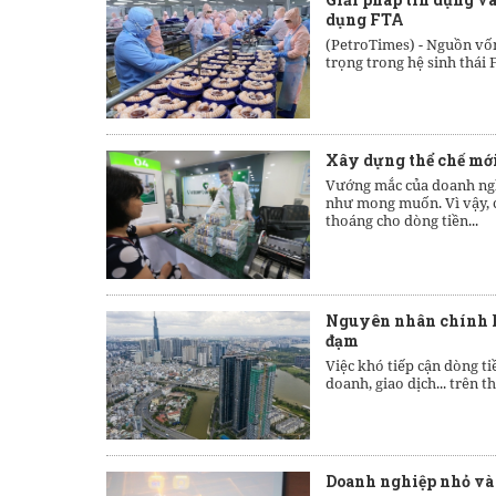
dụng FTA
(PetroTimes) -
Nguồn vốn
trọng trong hệ sinh thái
Xây dựng thể chế mới
Vướng mắc của doanh nghi
như mong muốn. Vì vậy, c
thoáng cho dòng tiền...
Nguyên nhân chính kh
đạm
Việc khó tiếp cận dòng ti
doanh, giao dịch... trên 
Doanh nghiệp nhỏ và