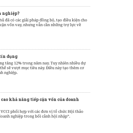
h nghiệp?
ủ đã có các giải pháp đồng bộ, tạo điều kiện cho
 cận vốn vay, nhưng vẫn cần những trợ lực về
 tín dụng
g tăng 12% trong năm nay. Tuy nhiên nhiều dự
 thể sẽ vượt mục tiêu này. Điều này tạo thêm cơ
nh nghiệp.
g cao khả năng tiếp cận vốn của doanh
 VCCI phối hợp với các đơn vị tổ chức Hội thảo
 doanh nghiệp trong bối cảnh hội nhập”.