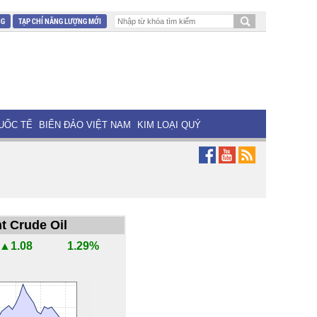
NG
TẠP CHÍ NĂNG LƯỢNG MỚI
UỐC TẾ
BIỂN ĐẢO VIỆT NAM
KIM LOẠI QUÝ
t Crude Oil
▲1.08
1.29%