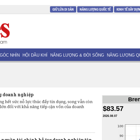
GIỮ LỬA DI SẢN
NĂNG LƯỢNG QUỐC TẾ
KINH TẾ XÂY DỰ
GÓC NHÌN
HỘI DẦU KHÍ
NĂNG LƯỢNG & ĐỜI SỐNG
NĂNG LƯỢNG Q
ng doanh nghiệp
Bren
g hết sức nỗ lực thúc đẩy tín dụng, song vẫn còn
 lớn đối với khả năng tiếp cận vốn của doanh
$83.57
2026.08.07
à nguồn tài chính hỗ trợ doanh nghiệp tận