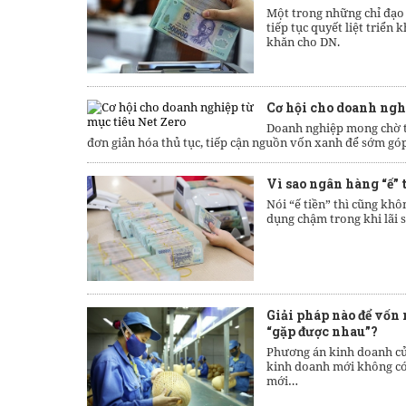
Một trong những chỉ đạo
tiếp tục quyết liệt triển
khăn cho DN.
Cơ hội cho doanh ngh
Doanh nghiệp mong chờ th
đơn giản hóa thủ tục, tiếp cận nguồn vốn xanh để sớm góp
Vì sao ngân hàng “ế” 
Nói “ế tiền” thì cũng khô
dụng chậm trong khi lãi 
Giải pháp nào để vốn
“gặp được nhau”?
Phương án kinh doanh củ
kinh doanh mới không có.
mới…