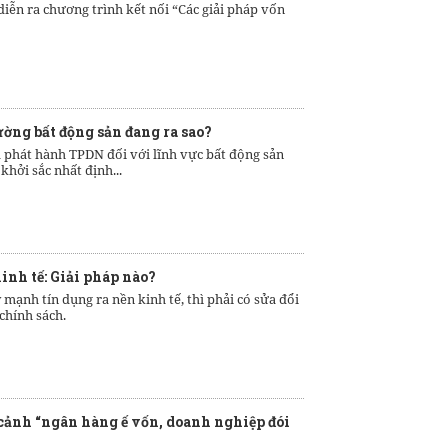
 diễn ra chương trình kết nối “Các giải pháp vốn
ờng bất động sản đang ra sao?
à phát hành TPDN đối với lĩnh vực bất động sản
khởi sắc nhất định...
inh tế: Giải pháp nào?
ạnh tín dụng ra nền kinh tế, thì phải có sửa đổi
chính sách.
cảnh “ngân hàng ế vốn, doanh nghiệp đói