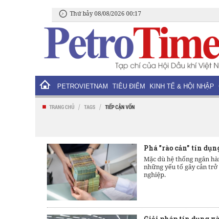
Thứ bảy 08/08/2026 00:17
PETROVIETNAM
TIÊU ĐIỂM
KINH TẾ & HỘI NHẬP
/
/
TRANG CHỦ
TAGS
TIẾP CẬN VỐN
Phá "rào cản” tín dụ
Mặc dù hệ thống ngân hàn
những yếu tố gây cản trở
nghiệp.
Giải pháp tín dụng v