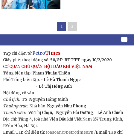
1
2
Petro
Times
Tạp chí điện tử
Giấy phép hoạt động số:
50/GP-BTTTT ngày 10/2/2020
CƠ QUAN CHỦ QUẢN:
HỘI DẦU KHÍ VIỆT NAM
Tổng biên tập:
Phạm Thuận Thiên
Phó Tổng biên tập: -
Lê Hà Thanh Ngọc
- Lê Thị Hồng Anh
Hội đồng cố vấn
Chủ tịch:
TS
Nguyễn Hồng Minh
Thường trực:
Nhà báo
Nguyễn Như Phong
Thành viên:
Vũ Thị Chọn,
Nguyễn Hải Đường,
Lê Anh Chiến
Địa chỉ: Tầng 4, toà nhà Viện Dầu khí Việt Nam 167 Trung Kính,
P.Yên Hòa, Hà Nội.
Email Tạp chí điện tử:
toasoan@petrotimes.vn
/Email Tạp chí