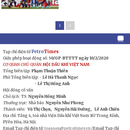
1
2
Petro
Times
Tạp chí điện tử
Giấy phép hoạt động số:
50/GP-BTTTT ngày 10/2/2020
CƠ QUAN CHỦ QUẢN:
HỘI DẦU KHÍ VIỆT NAM
Tổng biên tập:
Phạm Thuận Thiên
Phó Tổng biên tập: -
Lê Hà Thanh Ngọc
- Lê Thị Hồng Anh
Hội đồng cố vấn
Chủ tịch:
TS
Nguyễn Hồng Minh
Thường trực:
Nhà báo
Nguyễn Như Phong
Thành viên:
Vũ Thị Chọn,
Nguyễn Hải Đường,
Lê Anh Chiến
Địa chỉ: Tầng 4, toà nhà Viện Dầu khí Việt Nam 167 Trung Kính,
P.Yên Hòa, Hà Nội.
Email Tạp chí điện tử:
toasoan@petrotimes.vn
/Email Tạp chí