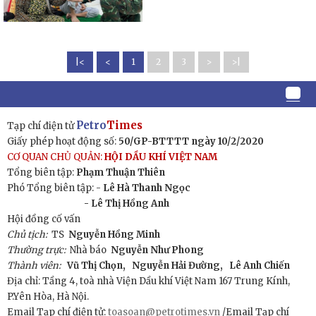
|<
<
1
2
3
>
>|
Petro
Times
Tạp chí điện tử
Giấy phép hoạt động số:
50/GP-BTTTT ngày 10/2/2020
CƠ QUAN CHỦ QUẢN:
HỘI DẦU KHÍ VIỆT NAM
Tổng biên tập:
Phạm Thuận Thiên
Phó Tổng biên tập: -
Lê Hà Thanh Ngọc
- Lê Thị Hồng Anh
Hội đồng cố vấn
Chủ tịch:
TS
Nguyễn Hồng Minh
Thường trực:
Nhà báo
Nguyễn Như Phong
Thành viên:
Vũ Thị Chọn,
Nguyễn Hải Đường,
Lê Anh Chiến
Địa chỉ: Tầng 4, toà nhà Viện Dầu khí Việt Nam 167 Trung Kính,
P.Yên Hòa, Hà Nội.
Email Tạp chí điện tử:
toasoan@petrotimes.vn
/Email Tạp chí