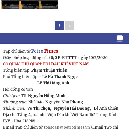
1
2
Petro
Times
Tạp chí điện tử
Giấy phép hoạt động số:
50/GP-BTTTT ngày 10/2/2020
CƠ QUAN CHỦ QUẢN:
HỘI DẦU KHÍ VIỆT NAM
Tổng biên tập:
Phạm Thuận Thiên
Phó Tổng biên tập: -
Lê Hà Thanh Ngọc
- Lê Thị Hồng Anh
Hội đồng cố vấn
Chủ tịch:
TS
Nguyễn Hồng Minh
Thường trực:
Nhà báo
Nguyễn Như Phong
Thành viên:
Vũ Thị Chọn,
Nguyễn Hải Đường,
Lê Anh Chiến
Địa chỉ: Tầng 4, toà nhà Viện Dầu khí Việt Nam 167 Trung Kính,
P.Yên Hòa, Hà Nội.
Email Tạp chí điện tử:
toasoan@petrotimes.vn
/Email Tạp chí