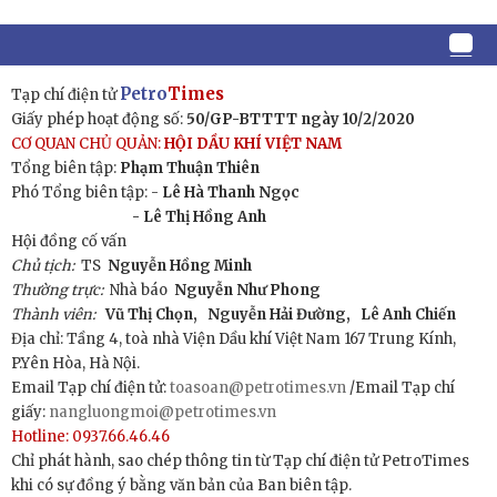
Petro
Times
Tạp chí điện tử
Giấy phép hoạt động số:
50/GP-BTTTT ngày 10/2/2020
CƠ QUAN CHỦ QUẢN:
HỘI DẦU KHÍ VIỆT NAM
Tổng biên tập:
Phạm Thuận Thiên
Phó Tổng biên tập: -
Lê Hà Thanh Ngọc
- Lê Thị Hồng Anh
Hội đồng cố vấn
Chủ tịch:
TS
Nguyễn Hồng Minh
Thường trực:
Nhà báo
Nguyễn Như Phong
Thành viên:
Vũ Thị Chọn,
Nguyễn Hải Đường,
Lê Anh Chiến
Địa chỉ: Tầng 4, toà nhà Viện Dầu khí Việt Nam 167 Trung Kính,
P.Yên Hòa, Hà Nội.
Email Tạp chí điện tử:
toasoan@petrotimes.vn
/Email Tạp chí
giấy:
nangluongmoi@petrotimes.vn
Hotline: 0937.66.46.46
Chỉ phát hành, sao chép thông tin từ Tạp chí điện tử PetroTimes
khi có sự đồng ý bằng văn bản của Ban biên tập.