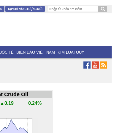
NG
TẠP CHÍ NĂNG LƯỢNG MỚI
UỐC TẾ
BIỂN ĐẢO VIỆT NAM
KIM LOẠI QUÝ
t Crude Oil
▲0.19
0.24%