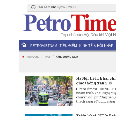
Thứ năm 06/08/2026 20:51
PETROVIETNAM
TIÊU ĐIỂM
KINH TẾ & HỘI NHẬP
/
/
TRANG CHỦ
TAGS
NĂNG LƯỢNG SẠCH
Hà Nội triển khai ch
giao thông xanh
(PetroTimes) -
UBND TP H
nhằm triển khai Nghị qu
chuyển đổi phương tiện g
thạch sang sử dụng năng l
Triển khai JETP: Hoàn