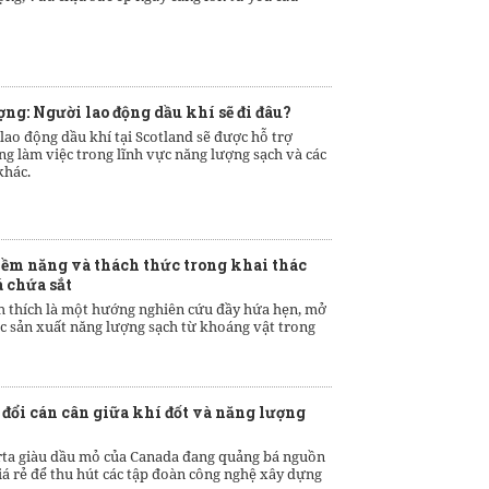
ng: Người lao động dầu khí sẽ đi đâu?
lao động dầu khí tại Scotland sẽ được hỗ trợ
ng làm việc trong lĩnh vực năng lượng sạch và các
khác.
iềm năng và thách thức trong khai thác
 chứa sắt
h thích là một hướng nghiên cứu đầy hứa hẹn, mở
ệc sản xuất năng lượng sạch từ khoáng vật trong
 đổi cán cân giữa khí đốt và năng lượng
rta giàu dầu mỏ của Canada đang quảng bá nguồn
iá rẻ để thu hút các tập đoàn công nghệ xây dựng