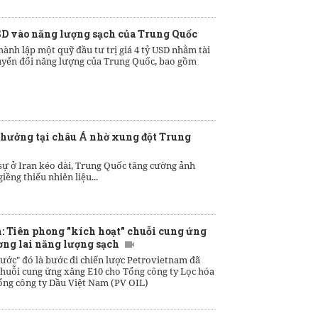
SD vào năng lượng sạch của Trung Quốc
ành lập một quỹ đầu tư trị giá 4 tỷ USD nhằm tài
huyển đổi năng lượng của Trung Quốc, bao gồm
hưởng tại châu Á nhờ xung đột Trung
sự ở Iran kéo dài, Trung Quốc tăng cường ảnh
iềng thiếu nhiên liệu...
: Tiên phong "kích hoạt" chuỗi cung ứng
ơng lai năng lượng sạch
ước" đó là bước đi chiến lược Petrovietnam đã
chuỗi cung ứng xăng E10 cho Tổng công ty Lọc hóa
ổng công ty Dầu Việt Nam (PV OIL)