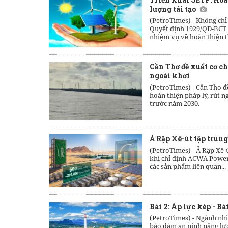
lượng tái tạo
(PetroTimes) -
Không chỉ 
Quyết định 1929/QĐ-BCT c
nhiệm vụ về hoàn thiện th
Cần Thơ đề xuất cơ ch
ngoài khơi
(PetroTimes) -
Cần Thơ đề
hoàn thiện pháp lý, rút 
trước năm 2030.
Ả Rập Xê-út tập trun
(PetroTimes) -
Ả Rập Xê-
khi chỉ định ACWA Power
các sản phẩm liên quan...
Bài 2: Áp lực kép - Bà
(PetroTimes) -
Ngành nhi
bảo đảm an ninh năng lượ