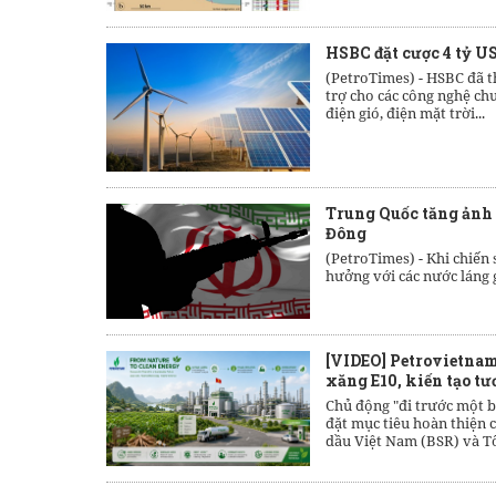
HSBC đặt cược 4 tỷ U
(PetroTimes) -
HSBC đã th
trợ cho các công nghệ c
điện gió, điện mặt trời...
Trung Quốc tăng ảnh 
Đông
(PetroTimes) -
Khi chiến 
hưởng với các nước láng g
[VIDEO] Petrovietnam
xăng E10, kiến tạo tư
Chủ động "đi trước một b
đặt mục tiêu hoàn thiện 
dầu Việt Nam (BSR) và T