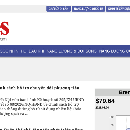
GIỮ LỬA DI SẢN
NĂNG LƯỢNG QUỐC TẾ
KINH TẾ XÂY DỰ
GÓC NHÌN
HỘI DẦU KHÍ
NĂNG LƯỢNG & ĐỜI SỐNG
NĂNG LƯỢNG Q
ính sách hỗ trợ chuyển đổi phương tiện
Bren
à Nội vừa ban hành Kế hoạch số 295/KH-UBND
$79.64
yết số 68/2026/NQ-HĐND về chính sách hỗ trợ
iao thông đường bộ từ sử dụng nhiên liệu hóa
2026.08.06
ượng sạch và ...
 thiện thể chế, tăng tốc phát triển năng