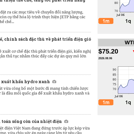
đặt ra các mục tiêu về chuyển đổi năng lượng,
òn cụ thể hóa lộ trình thực hiện JETP bằng các
ể chế...
ế, chính sách đặc thù về phát triển điện gió
WTI
$75.20
 xuất cơ chế đặc thù phát triển điện gió, kiến nghị
ngắn thủ tục nhằm thúc đẩy các dự án quy mô lớn
2026.08.06
g xuất khẩu hydro xanh
út vừa công bố một bước đi mang tính chiến lược
 là đầu mối quốc gia để xuất khẩu hydro xanh và
i toán sống còn của nhiệt điện
ệt điện Việt Nam đang đứng trước áp lực kép vừa
ng, vừa chịu sức ép ngày càng lớn từ yêu cầu