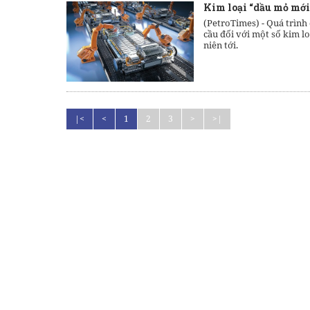
Kim loại “dầu mỏ mới
(PetroTimes) -
Quá trình
cầu đối với một số kim lo
niên tới.
|<
<
1
2
3
>
>|