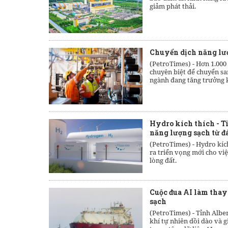
giảm phát thải.
Chuyển dịch năng lượ
(PetroTimes) -
Hơn 1.000 
chuyên biệt để chuyển sa
ngành đang tăng trưởng 
Hydro kích thích - T
năng lượng sạch từ đá
(PetroTimes) -
Hydro kíc
ra triển vọng mới cho vi
lòng đất.
Cuộc đua AI làm thay
sạch
(PetroTimes) -
Tỉnh Albe
khí tự nhiên dồi dào và g