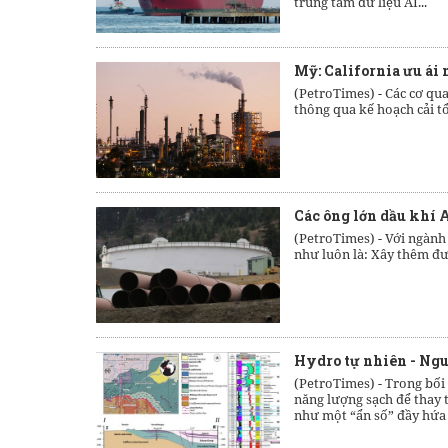
trung tâm dữ liệu AI...
Mỹ: California ưu ái
(PetroTimes) -
Các cơ qua
thông qua kế hoạch cải tổ
Các ông lớn dầu khí A
(PetroTimes) -
Với ngành 
như luôn là: Xây thêm đ
Hydro tự nhiên - Ngu
(PetroTimes) -
Trong bối
năng lượng sạch để thay t
như một “ẩn số” đầy hứa