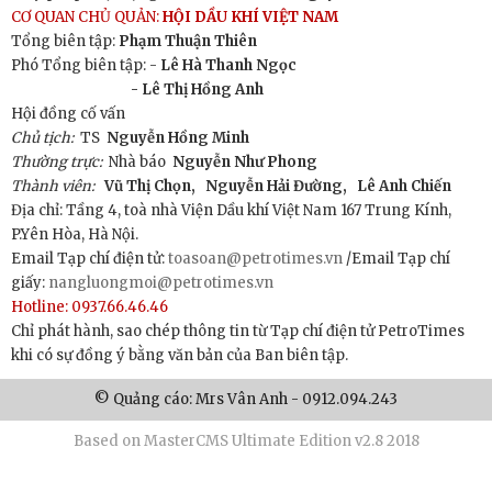
CƠ QUAN CHỦ QUẢN:
HỘI DẦU KHÍ VIỆT NAM
Tổng biên tập:
Phạm Thuận Thiên
Phó Tổng biên tập: -
Lê Hà Thanh Ngọc
- Lê Thị Hồng Anh
Hội đồng cố vấn
Chủ tịch:
TS
Nguyễn Hồng Minh
Thường trực:
Nhà báo
Nguyễn Như Phong
Thành viên:
Vũ Thị Chọn,
Nguyễn Hải Đường,
Lê Anh Chiến
Địa chỉ: Tầng 4, toà nhà Viện Dầu khí Việt Nam 167 Trung Kính,
P.Yên Hòa, Hà Nội.
Email Tạp chí điện tử:
toasoan@petrotimes.vn
/Email Tạp chí
giấy:
nangluongmoi@petrotimes.vn
Hotline: 0937.66.46.46
Chỉ phát hành, sao chép thông tin từ Tạp chí điện tử PetroTimes
khi có sự đồng ý bằng văn bản của Ban biên tập.
© Quảng cáo: Mrs Vân Anh - 0912.094.243
Based on MasterCMS Ultimate Edition v2.8 2018