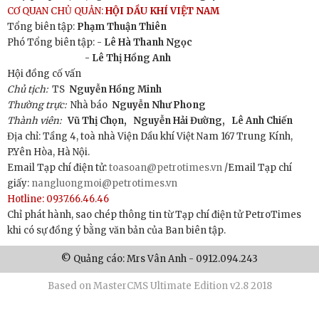
CƠ QUAN CHỦ QUẢN:
HỘI DẦU KHÍ VIỆT NAM
Tổng biên tập:
Phạm Thuận Thiên
Phó Tổng biên tập: -
Lê Hà Thanh Ngọc
- Lê Thị Hồng Anh
Hội đồng cố vấn
Chủ tịch:
TS
Nguyễn Hồng Minh
Thường trực:
Nhà báo
Nguyễn Như Phong
Thành viên:
Vũ Thị Chọn,
Nguyễn Hải Đường,
Lê Anh Chiến
Địa chỉ: Tầng 4, toà nhà Viện Dầu khí Việt Nam 167 Trung Kính,
P.Yên Hòa, Hà Nội.
Email Tạp chí điện tử:
toasoan@petrotimes.vn
/Email Tạp chí
giấy:
nangluongmoi@petrotimes.vn
Hotline: 0937.66.46.46
Chỉ phát hành, sao chép thông tin từ Tạp chí điện tử PetroTimes
khi có sự đồng ý bằng văn bản của Ban biên tập.
© Quảng cáo: Mrs Vân Anh - 0912.094.243
Based on MasterCMS Ultimate Edition v2.8 2018