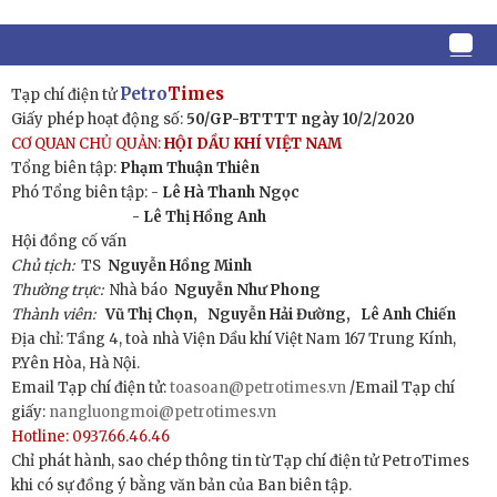
Petro
Times
Tạp chí điện tử
Giấy phép hoạt động số:
50/GP-BTTTT ngày 10/2/2020
CƠ QUAN CHỦ QUẢN:
HỘI DẦU KHÍ VIỆT NAM
Tổng biên tập:
Phạm Thuận Thiên
Phó Tổng biên tập: -
Lê Hà Thanh Ngọc
- Lê Thị Hồng Anh
Hội đồng cố vấn
Chủ tịch:
TS
Nguyễn Hồng Minh
Thường trực:
Nhà báo
Nguyễn Như Phong
Thành viên:
Vũ Thị Chọn,
Nguyễn Hải Đường,
Lê Anh Chiến
Địa chỉ: Tầng 4, toà nhà Viện Dầu khí Việt Nam 167 Trung Kính,
P.Yên Hòa, Hà Nội.
Email Tạp chí điện tử:
toasoan@petrotimes.vn
/Email Tạp chí
giấy:
nangluongmoi@petrotimes.vn
Hotline: 0937.66.46.46
Chỉ phát hành, sao chép thông tin từ Tạp chí điện tử PetroTimes
khi có sự đồng ý bằng văn bản của Ban biên tập.