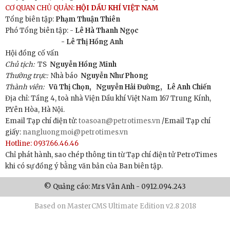
CƠ QUAN CHỦ QUẢN:
HỘI DẦU KHÍ VIỆT NAM
Tổng biên tập:
Phạm Thuận Thiên
Phó Tổng biên tập: -
Lê Hà Thanh Ngọc
- Lê Thị Hồng Anh
Hội đồng cố vấn
Chủ tịch:
TS
Nguyễn Hồng Minh
Thường trực:
Nhà báo
Nguyễn Như Phong
Thành viên:
Vũ Thị Chọn,
Nguyễn Hải Đường,
Lê Anh Chiến
Địa chỉ: Tầng 4, toà nhà Viện Dầu khí Việt Nam 167 Trung Kính,
P.Yên Hòa, Hà Nội.
Email Tạp chí điện tử:
toasoan@petrotimes.vn
/Email Tạp chí
giấy:
nangluongmoi@petrotimes.vn
Hotline: 0937.66.46.46
Chỉ phát hành, sao chép thông tin từ Tạp chí điện tử PetroTimes
khi có sự đồng ý bằng văn bản của Ban biên tập.
© Quảng cáo: Mrs Vân Anh - 0912.094.243
Based on MasterCMS Ultimate Edition v2.8 2018