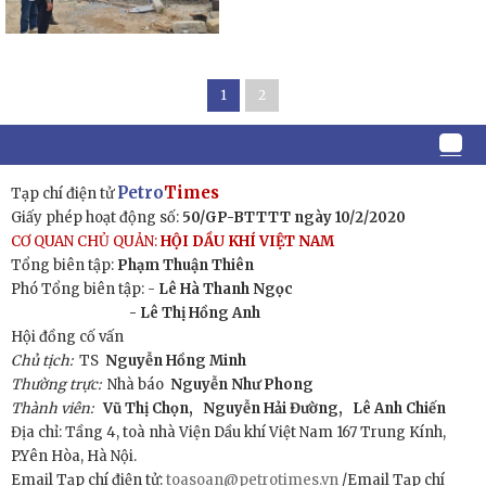
1
2
Petro
Times
Tạp chí điện tử
Giấy phép hoạt động số:
50/GP-BTTTT ngày 10/2/2020
CƠ QUAN CHỦ QUẢN:
HỘI DẦU KHÍ VIỆT NAM
Tổng biên tập:
Phạm Thuận Thiên
Phó Tổng biên tập: -
Lê Hà Thanh Ngọc
- Lê Thị Hồng Anh
Hội đồng cố vấn
Chủ tịch:
TS
Nguyễn Hồng Minh
Thường trực:
Nhà báo
Nguyễn Như Phong
Thành viên:
Vũ Thị Chọn,
Nguyễn Hải Đường,
Lê Anh Chiến
Địa chỉ: Tầng 4, toà nhà Viện Dầu khí Việt Nam 167 Trung Kính,
P.Yên Hòa, Hà Nội.
Email Tạp chí điện tử:
toasoan@petrotimes.vn
/Email Tạp chí