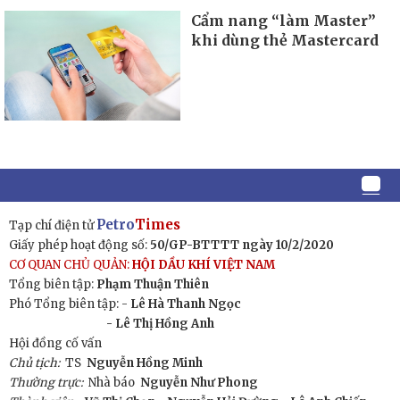
Cẩm nang “làm Master”
khi dùng thẻ Mastercard
Petro
Times
Tạp chí điện tử
Giấy phép hoạt động số:
50/GP-BTTTT ngày 10/2/2020
CƠ QUAN CHỦ QUẢN:
HỘI DẦU KHÍ VIỆT NAM
Tổng biên tập:
Phạm Thuận Thiên
Phó Tổng biên tập: -
Lê Hà Thanh Ngọc
- Lê Thị Hồng Anh
Hội đồng cố vấn
Chủ tịch:
TS
Nguyễn Hồng Minh
Thường trực:
Nhà báo
Nguyễn Như Phong