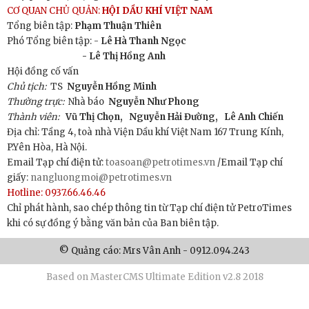
CƠ QUAN CHỦ QUẢN:
HỘI DẦU KHÍ VIỆT NAM
Tổng biên tập:
Phạm Thuận Thiên
Phó Tổng biên tập: -
Lê Hà Thanh Ngọc
- Lê Thị Hồng Anh
Hội đồng cố vấn
Chủ tịch:
TS
Nguyễn Hồng Minh
Thường trực:
Nhà báo
Nguyễn Như Phong
Thành viên:
Vũ Thị Chọn,
Nguyễn Hải Đường,
Lê Anh Chiến
Địa chỉ: Tầng 4, toà nhà Viện Dầu khí Việt Nam 167 Trung Kính,
P.Yên Hòa, Hà Nội.
Email Tạp chí điện tử:
toasoan@petrotimes.vn
/Email Tạp chí
giấy:
nangluongmoi@petrotimes.vn
Hotline: 0937.66.46.46
Chỉ phát hành, sao chép thông tin từ Tạp chí điện tử PetroTimes
khi có sự đồng ý bằng văn bản của Ban biên tập.
© Quảng cáo: Mrs Vân Anh - 0912.094.243
Based on MasterCMS Ultimate Edition v2.8 2018