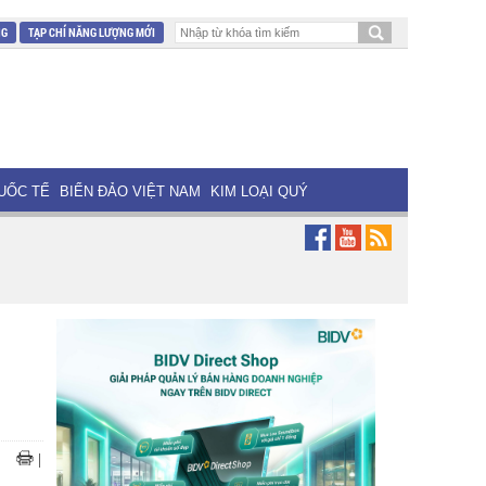
NG
TẠP CHÍ NĂNG LƯỢNG MỚI
UỐC TẾ
BIỂN ĐẢO VIỆT NAM
KIM LOẠI QUÝ
|