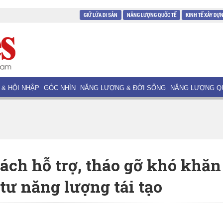
GIỮ LỬA DI SẢN
NĂNG LƯỢNG QUỐC TẾ
KINH TẾ XÂY DỰ
 & HỘI NHẬP
GÓC NHÌN
NĂNG LƯỢNG & ĐỜI SỐNG
NĂNG LƯỢNG Q
ách hỗ trợ, tháo gỡ khó khăn
tư năng lượng tái tạo