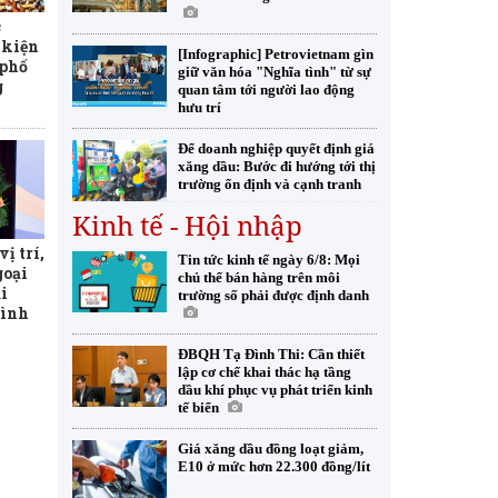
c
 kiện
[Infographic] Petrovietnam gìn
 phố
giữ văn hóa "Nghĩa tình" từ sự
g
quan tâm tới người lao động
hưu trí
Để doanh nghiệp quyết định giá
xăng dầu: Bước đi hướng tới thị
trường ổn định và cạnh tranh
Kinh tế - Hội nhập
ị trí,
Tin tức kinh tế ngày 6/8: Mọi
goại
chủ thể bán hàng trên môi
i
trường số phải được định danh
tình
ĐBQH Tạ Đình Thi: Cần thiết
lập cơ chế khai thác hạ tầng
dầu khí phục vụ phát triển kinh
tế biển
Giá xăng dầu đồng loạt giảm,
E10 ở mức hơn 22.300 đồng/lít