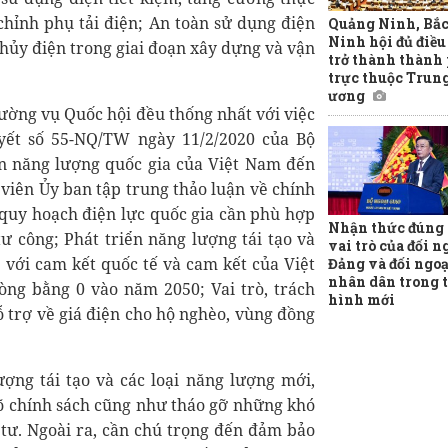
chỉnh phụ tải điện; An toàn sử dụng điện
Quảng Ninh, Bắ
Ninh hội đủ điều
thủy điện trong giai đoạn xây dựng và vận
trở thành thành
trực thuộc Trun
ương
hường vụ Quốc hội đều thống nhất với việc
yết số 55-NQ/TW ngày 11/2/2020 của Bộ
ển năng lượng quốc gia của Việt Nam đến
viên Ủy ban tập trung thảo luận về chính
 quy hoạch điện lực quốc gia cần phù hợp
Nhận thức đúng v
ư công; Phát triển năng lượng tái tạo và
vai trò của đối n
p với cam kết quốc tế và cam kết của Việt
Đảng và đối ngoạ
nhân dân trong 
òng bằng 0 vào năm 2050; Vai trò, trách
hình mới
ỗ trợ về giá điện cho hộ nghèo, vùng đồng
ượng tái tạo và các loại năng lượng mới,
rõ chính sách cũng như tháo gỡ những khó
tư. Ngoài ra, cần chú trọng đến đảm bảo