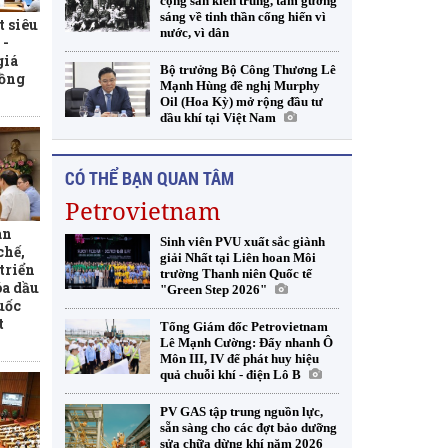
cộng sản kiên trung, tấm gương
sáng về tinh thần cống hiến vì
t siêu
nước, vì dân
 -
giá
Bộ trưởng Bộ Công Thương Lê
đồng
Mạnh Hùng đề nghị Murphy
Oil (Hoa Kỳ) mở rộng đầu tư
dầu khí tại Việt Nam
CÓ THỂ BẠN QUAN TÂM
Petrovietnam
àn
Sinh viên PVU xuất sắc giành
chế,
giải Nhất tại Liên hoan Môi
triển
trường Thanh niên Quốc tế
óa dầu
"Green Step 2026"
uốc
t
Tổng Giám đốc Petrovietnam
Lê Mạnh Cường: Đẩy nhanh Ô
Môn III, IV để phát huy hiệu
quả chuỗi khí - điện Lô B
PV GAS tập trung nguồn lực,
sẵn sàng cho các đợt bảo dưỡng
sửa chữa dừng khí năm 2026