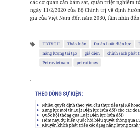
các cơ quan cần bám sát, quán triệt nghiêm t
ngày 11/2/2020 của Bộ Chính trị về định hướ
gia của Việt Nam đến năm 2030, tầm nhìn đến
UBTVQH
Thảo luận
Dự án Luật điện lực
năng lượng tái tạo
giá điện
chính sách phát 
Petrovietnam
petrotimes
THEO DÒNG SỰ KIỆN:
Nhiều quyết định theo yêu cầu thực tiễn tại Kế hoạc
Xung lực mới từ Luật Điện lực (sửa đổi) cho các d
Quốc hội thông qua Luật Điện lực (sửa đổi)
Hôm nay, dự kiến Quốc hội biểu quyết thông qua Lu
Khuyến khích phát triển các dạng năng lượng xanh 