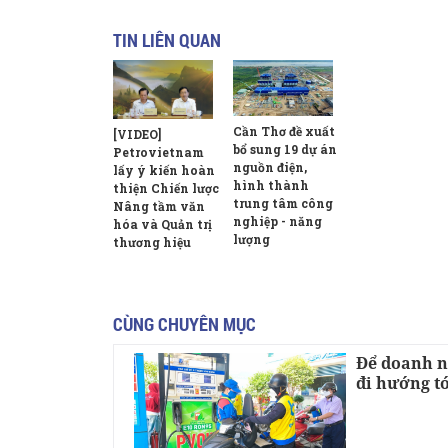
TIN LIÊN QUAN
Cần Thơ đề xuất
[VIDEO]
bổ sung 19 dự án
Petrovietnam
nguồn điện,
lấy ý kiến hoàn
hình thành
thiện Chiến lược
trung tâm công
Nâng tầm văn
nghiệp - năng
hóa và Quản trị
lượng
thương hiệu
CÙNG CHUYÊN MỤC
Để doanh n
đi hướng tớ