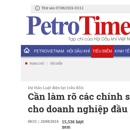
Thứ sáu 07/08/2026 03:12
PETROVIETNAM
HỘI DẦU KHÍ
TIÊU ĐIỂM
KINH TẾ
/
TRANG CHỦ
TIÊU ĐIỂM
Dự thảo Luật điện lực (sửa đổi):
Cần làm rõ các chính s
cho doanh nghiệp đầu 
08:55 | 20/08/2024
15,536 lượt
xem