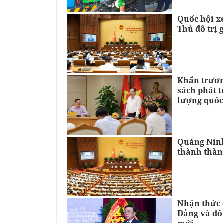
Quốc hội xe
Thủ đô trị 
Khẩn trươn
sách phát 
lượng quốc
Quảng Ninh
thành thàn
Nhận thức đ
Đảng và đố
mới