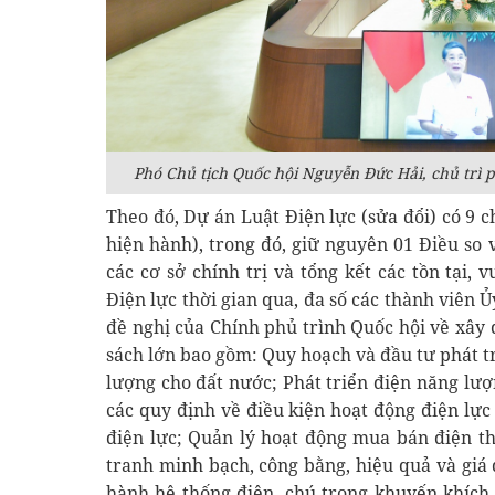
Phó Chủ tịch Quốc hội Nguyễn Đức Hải, chủ trì p
Theo đó, Dự án Luật Điện lực (sửa đổi) có 9 c
hiện hành), trong đó, giữ nguyên 01 Điều so 
các cơ sở chính trị và tổng kết các tồn tại,
Điện lực thời gian qua, đa số các thành viên
đề nghị của Chính phủ trình Quốc hội về xây 
sách lớn bao gồm: Quy hoạch và đầu tư phát 
lượng cho đất nước; Phát triển điện năng lượ
các quy định về điều kiện hoạt động điện lực
điện lực; Quản lý hoạt động mua bán điện t
tranh minh bạch, công bằng, hiệu quả và giá 
hành hệ thống điện, chú trọng khuyến khích 