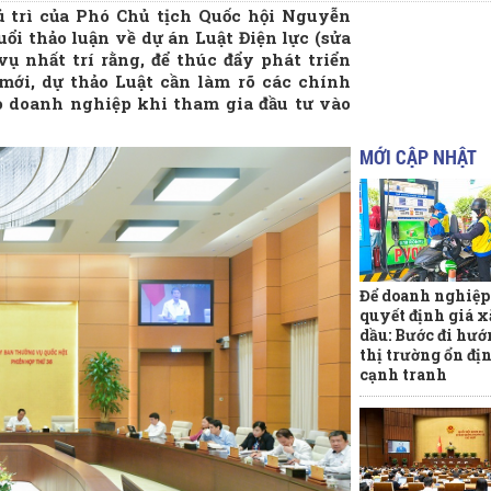
ủ trì của Phó Chủ tịch Quốc hội Nguyễn
ổi thảo luận về dự án Luật Điện lực (sửa
ụ nhất trí rằng, để thúc đẩy phát triển
 mới, dự thảo Luật cần làm rõ các chính
o doanh nghiệp khi tham gia đầu tư vào
MỚI CẬP NHẬT
Để doanh nghiệp
quyết định giá 
dầu: Bước đi hướ
thị trường ổn đị
cạnh tranh