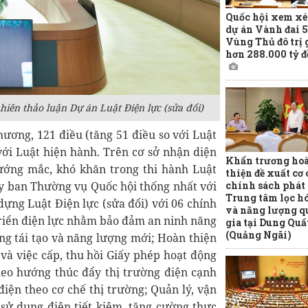
Quốc hội xem xé
dự án Vành đai 5
Vùng Thủ đô trị 
hơn 288.000 tỷ 
hiên thảo luận Dự án Luật Điện lực (sửa đổi)
hương, 121 điều (tăng 51 điều so với Luật
với Luật hiện hành. Trên cơ sở nhận diện
Khẩn trương ho
 vướng mắc, khó khăn trong thi hành Luật
thiện đề xuất cơ 
 Ủy ban Thường vụ Quốc hội thống nhất với
chính sách phát 
Trung tâm lọc h
dựng Luật Điện lực (sửa đổi) với 06 chính
và năng lượng q
triển điện lực nhằm bảo đảm an ninh năng
gia tại Dung Quấ
(Quảng Ngãi)
ng tái tạo và năng lượng mới; Hoàn thiện
 và việc cấp, thu hồi Giấy phép hoạt động
heo hướng thúc đẩy thị trường điện cạnh
điện theo cơ chế thị trường; Quản lý, vận
sử dụng điện tiết kiệm, tăng cường thực