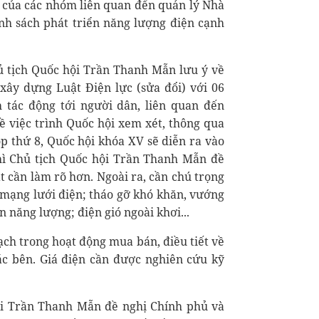
ụ của các nhóm liên quan đến quản lý Nhà
nh sách phát triển năng lượng điện cạnh
hủ tịch Quốc hội Trần Thanh Mẫn lưu ý về
xây dựng Luật Điện lực (sửa đổi) với 06
h tác động tới người dân, liên quan đến
ề việc trình Quốc hội xem xét, thông qua
ọp thứ 8, Quốc hội khóa XV sẽ diễn ra vào
hì Chủ tịch Quốc hội Trần Thanh Mẫn đề
t cần làm rõ hơn. Ngoài ra, cần chú trọng
 mạng lưới điện; tháo gỡ khó khăn, vướng
ển năng lượng; điện gió ngoài khơi...
bạch trong hoạt động mua bán, điều tiết về
ác bên. Giá điện cần được nghiên cứu kỹ
ội Trần Thanh Mẫn đề nghị Chính phủ và