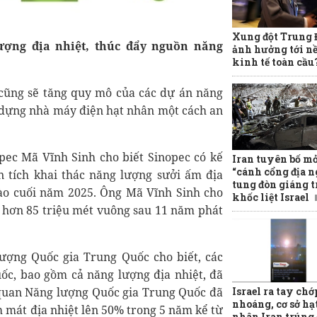
Xung đột Trung
ượng địa nhiệt, thúc đẩy nguồn năng
ảnh hưởng tới n
kinh tế toàn cầu
cũng sẽ tăng quy mô của các dự án năng
y dựng nhà máy điện hạt nhân một cách an
ec Mã Vĩnh Sinh cho biết Sinopec có kế
Iran tuyên bố m
“cánh cổng địa n
 tích khai thác năng lượng sưởi ấm địa
tung đòn giáng t
vào cuối năm 2025. Ông Mã Vĩnh Sinh cho
khốc liệt Israel
t hơn 85 triệu mét vuông sau 11 năm phát
ợng Quốc gia Trung Quốc cho biết, các
c, bao gồm cả năng lượng địa nhiệt, đã
 quan Năng lượng Quốc gia Trung Quốc đã
Israel ra tay chớ
nhoáng, cơ sở hạ
m mát địa nhiệt lên 50% trong 5 năm kể từ
nhân Iran trúng 