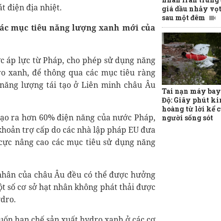
 điện địa nhiệt.
giá dầu nhảy vọt
sau một đêm
ác mục tiêu năng lượng xanh mới của
c áp lực từ Pháp, cho phép sử dụng năng
o xanh, để thông qua các mục tiêu ràng
năng lượng tái tạo ở Liên minh châu Âu
Tai nạn máy bay
Độ: Giây phút k
hoàng từ lời kể 
tạo ra hơn 60% điện năng của nước Pháp,
người sống sót
 khoản trợ cấp do các nhà lập pháp EU đưa
cực nâng cao các mục tiêu sử dụng năng
t nhân của châu Âu đều có thể được hưởng
ột số cơ sở hạt nhân không phát thải được
ydro.
ốn hạn chế sản xuất hydro xanh ở các cơ