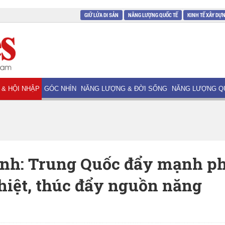
GIỮ LỬA DI SẢN
NĂNG LƯỢNG QUỐC TẾ
KINH TẾ XÂY DỰ
 & HỘI NHẬP
GÓC NHÌN
NĂNG LƯỢNG & ĐỜI SỐNG
NĂNG LƯỢNG Q
anh: Trung Quốc đẩy mạnh ph
nhiệt, thúc đẩy nguồn năng