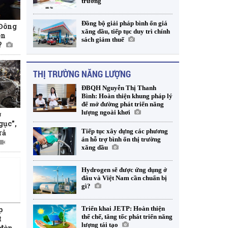
trường
Đồng bộ giải pháp bình ổn giá
 Đông
xăng dầu, tiếp tục duy trì chính
ền
sách giảm thuế
?
THỊ TRƯỜNG NĂNG LƯỢNG
ĐBQH Nguyễn Thị Thanh
Bình: Hoàn thiện khung pháp lý
để mở đường phát triển năng
lượng ngoài khơi
ở
gục”,
Tiếp tục xây dựng các phương
rả
án hỗ trợ bình ổn thị trường
xăng dầu
Hydrogen sẽ được ứng dụng ở
đâu và Việt Nam cần chuẩn bị
gì?
Triển khai JETP: Hoàn thiện
p
thể chế, tăng tốc phát triển năng
t
lượng tái tạo
đòn,