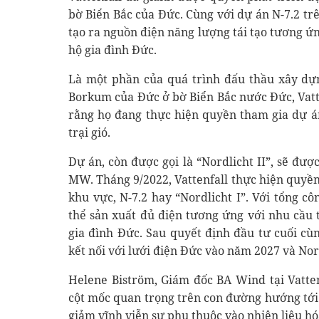
bờ Biển Bắc của Đức. Cùng với dự án N-7.2 trê
tạo ra nguồn điện năng lượng tái tạo tương ứn
hộ gia đình Đức.
Là một phần của quá trình đấu thầu xây dựn
Borkum của Đức ở bờ Biển Bắc nước Đức, Vatt
rằng họ đang thực hiện quyền tham gia dự á
trại gió.
Dự án, còn được gọi là “Nordlicht II”, sẽ đượ
MW. Tháng 9/2022, Vattenfall thực hiện quyề
khu vực, N-7.2 hay “Nordlicht I”. Với tổng cô
thể sản xuất đủ điện tương ứng với nhu cầu 
gia đình Đức. Sau quyết định đầu tư cuối cùn
kết nối với lưới điện Đức vào năm 2027 và Nor
Helene Biström, Giám đốc BA Wind tại Vatte
cột mốc quan trọng trên con đường hướng tới
giảm vĩnh viễn sự phụ thuộc vào nhiên liệu hóa