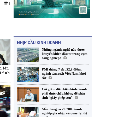
|
NHỊP CẦU KINH DOANH
Những ngành, nghề nào được
khuyến khích đầu tư trong cụm
công nghiệp?
n lên
PMI tháng 7 đạt 52,9 điểm,
 trình
ngành sản xuất Việt Nam khởi
sắc
Cắt giảm điều kiện kinh doanh
phải thực chất, không để phát
sinh “giấy phép con”
Mỗi tháng có 26.700 doanh
nghiệp gia nhập và quay lại thị