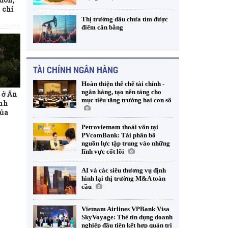
 chỉ
Thị trường dầu chưa tìm được
điểm cân bằng
TÀI CHÍNH NGÂN HÀNG
Hoàn thiện thể chế tài chính -
ngân hàng, tạo nền tảng cho
 ở Ấn
mục tiêu tăng trưởng hai con số
inh
của
Petrovietnam thoái vốn tại
PVcomBank: Tái phân bổ
nguồn lực tập trung vào những
lĩnh vực cốt lõi
AI và các siêu thương vụ định
hình lại thị trường M&A toàn
cầu
Vietnam Airlines VPBank Visa
SkyVoyage: Thẻ tín dụng doanh
nghiệp đầu tiên kết hợp quản trị