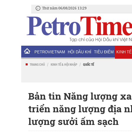
Thứ năm 06/08/2026 13:29
PETROVIETNAM
HỘI DẦU KHÍ
TIÊU ĐIỂM
KINH TẾ
/
/
TRANG CHỦ
KINH TẾ & HỘI NHẬP
QUỐC TẾ
Bản tin Năng lượng x
triển năng lượng địa 
lượng sưởi ấm sạch