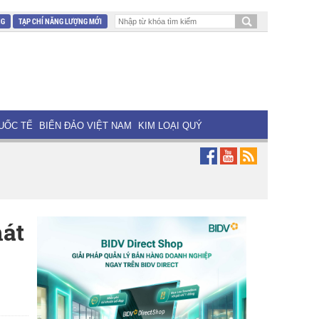
NG
TẠP CHÍ NĂNG LƯỢNG MỚI
UỐC TẾ
BIỂN ĐẢO VIỆT NAM
KIM LOẠI QUÝ
át