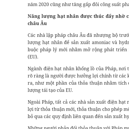
năm 2020 cũng như tăng gấp đôi công suất phát
Năng lượng hạt nhân được thúc đẩy nhờ c
châu Âu
Các nhà lập pháp châu Âu đã nhượng bộ trướ
lượng hạt nhân để sản xuất amoniac và hydr
buộc pháp lý mới nhằm mở rộng phát triển 
(EU).
Ngành điện hạt nhân khổng lồ của Pháp, nơi 
rõ ràng là người được hưởng lợi chính từ các
ra, như một phần của thỏa thuận nhằm tích 
lượng tái tạo của EU.
Ngoài Pháp, tất cả các nhà sản xuất điện hạ
lợi từ thỏa thuận mới, thỏa thuận cho phép m
bỏ qua các quy định liên quan đến sản xuất h
Những người phản đối thỏa thuận với Pháp mu