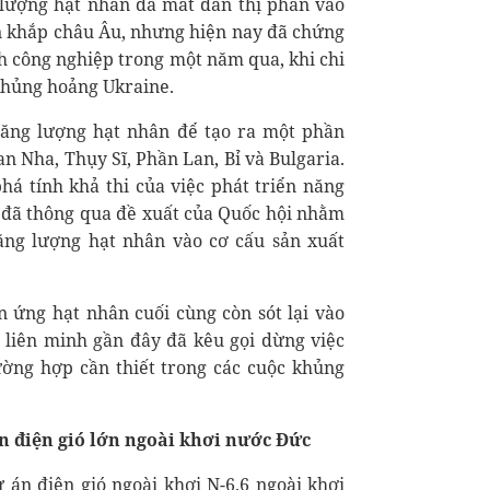
 lượng hạt nhân đã mất dần thị phần vào
rên khắp châu Âu, nhưng hiện nay đã chứng
ành công nghiệp trong một năm qua, khi chi
khủng hoảng Ukraine.
ăng lượng hạt nhân để tạo ra một phần
n Nha, Thụy Sĩ, Phần Lan, Bỉ và Bulgaria.
á tính khả thi của việc phát triển năng
y đã thông qua đề xuất của Quốc hội nhằm
ng lượng hạt nhân vào cơ cấu sản xuất
 ứng hạt nhân cuối cùng còn sót lại vào
 liên minh gần đây đã kêu gọi dừng việc
ờng hợp cần thiết trong các cuộc khủng
n điện gió lớn ngoài khơi nước Đức
 án điện gió ngoài khơi N-6.6 ngoài khơi