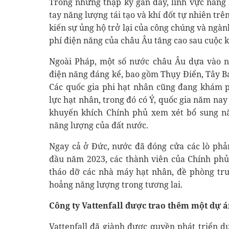
Trong những thập kỷ gần đây, lĩnh vực năng
tay năng lượng tái tạo và khí đốt tự nhiên t
kiến ​​sự ủng hộ trở lại của công chúng và ng
phí điện năng của châu Âu tăng cao sau cuộc 
Ngoài Pháp, một số nước châu Âu dựa vào n
điện năng đáng kể, bao gồm Thụy Điển, Tây Ba
Các quốc gia phi hạt nhân cũng đang khám ph
lực hạt nhân, trong đó có Ý, quốc gia năm na
khuyến khích Chính phủ xem xét bổ sung nă
năng lượng của đất nước.
Ngay cả ở Đức, nước đã đóng cửa các lò phản
đầu năm 2023, các thành viên của Chính phủ
tháo dỡ các nhà máy hạt nhân, đề phòng trư
hoảng năng lượng trong tương lai.
Công ty Vattenfall được trao thêm một dự á
Vattenfall đã giành được quyền phát triển dự