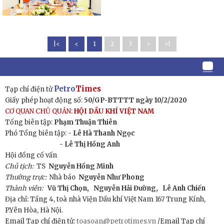
|<
<
1
2
3
>
>|
Petro
Times
Tạp chí điện tử
Giấy phép hoạt động số:
50/GP-BTTTT ngày 10/2/2020
CƠ QUAN CHỦ QUẢN:
HỘI DẦU KHÍ VIỆT NAM
Tổng biên tập:
Phạm Thuận Thiên
Phó Tổng biên tập: -
Lê Hà Thanh Ngọc
- Lê Thị Hồng Anh
Hội đồng cố vấn
Chủ tịch:
TS
Nguyễn Hồng Minh
Thường trực:
Nhà báo
Nguyễn Như Phong
Thành viên:
Vũ Thị Chọn,
Nguyễn Hải Đường,
Lê Anh Chiến
Địa chỉ: Tầng 4, toà nhà Viện Dầu khí Việt Nam 167 Trung Kính,
P.Yên Hòa, Hà Nội.
Email Tạp chí điện tử:
toasoan@petrotimes.vn
/Email Tạp chí