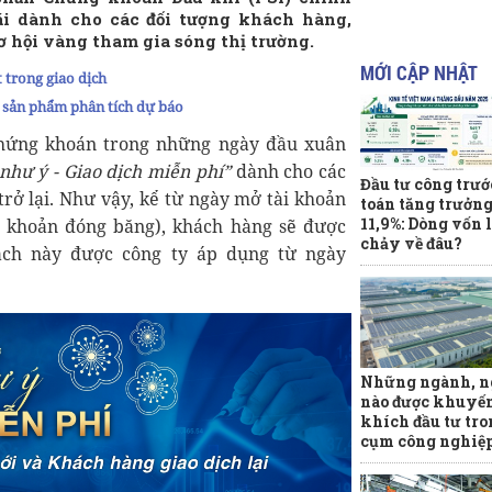
ãi dành cho các đối tượng khách hàng,
ơ hội vàng tham gia sóng thị trường.
MỚI CẬP NHẬT
trong giao dịch
c sản phẩm phân tích dự báo
chứng khoán trong những ngày đầu xuân
như ý - Giao dịch miễn phí”
dành cho các
Đầu tư công trướ
rở lại. Như vậy, kể từ ngày mở tài khoản
toán tăng trưởn
11,9%: Dòng vốn l
tài khoản đóng băng), khách hàng sẽ được
chảy về đâu?
sách này được công ty áp dụng từ ngày
Những ngành, n
nào được khuyế
khích đầu tư tro
cụm công nghiệ