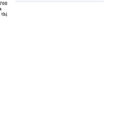
.700
a
 thị