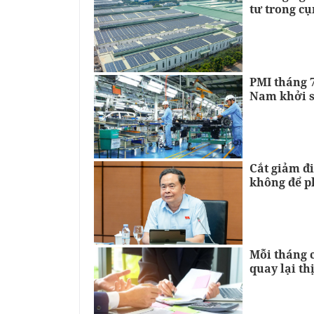
tư trong c
PMI tháng 7
Nam khởi 
Cắt giảm đ
không để p
Mỗi tháng 
quay lại th