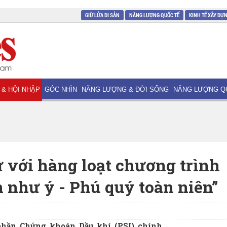
GIỮ LỬA DI SẢN
NĂNG LƯỢNG QUỐC TẾ
KINH TẾ XÂY DỰ
 & HỘI NHẬP
GÓC NHÌN
NĂNG LƯỢNG & ĐỜI SỐNG
NĂNG LƯỢNG Q
ư với hàng loạt chương trình
 như ý - Phú quý toàn niên”
 phần Chứng khoán Dầu khí (PSI) chính