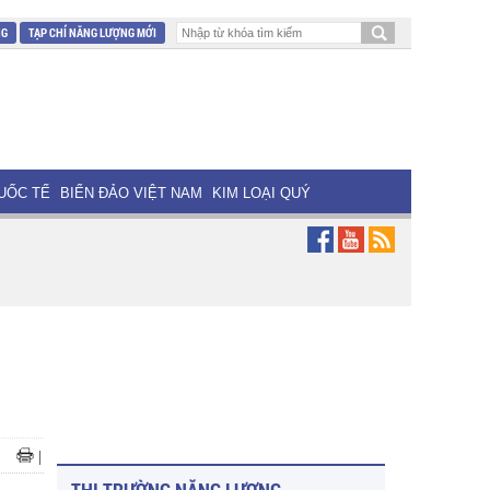
NG
TẠP CHÍ NĂNG LƯỢNG MỚI
UỐC TẾ
BIỂN ĐẢO VIỆT NAM
KIM LOẠI QUÝ
|