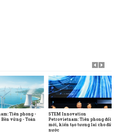
nam: Tiên phong -
STEM Innovation
Nói ít
- Bền vững - Toàn
Petrovietnam: Tiên phong đổi
nhiều 
mới, kiến tạo tương lai cho đất
quả ca
nước