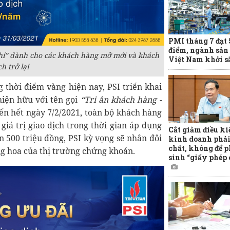
PMI tháng 7 đạt 
điểm, ngành sản
phí” dành cho các khách hàng mở mới và khách
Việt Nam khởi s
h trở lại
 thời điểm vàng hiện nay, PSI triển khai
iện hữu với tên gọi
“Tri ân khách hàng -
ến hết ngày 7/2/2021, toàn bộ khách hàng
giá trị giao dịch trong thời gian áp dụng
Cắt giảm điều ki
ến 500 triệu đồng, PSI kỳ vọng sẽ nhân đôi
kinh doanh phải
chất, không để p
g hoa của thị trường chứng khoán.
sinh “giấy phép 