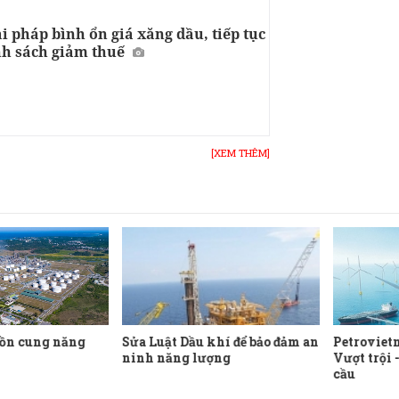
i pháp bình ổn giá xăng dầu, tiếp tục
nh sách giảm thuế
[XEM THÊM]
ồn cung năng
Sửa Luật Dầu khí để bảo đảm an
Petroviet
ninh năng lượng
Vượt trội 
cầu