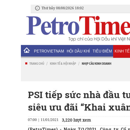
Thứ bảy 08/08/2026 18:02
PETROVIETNAM
HỘI DẦU KHÍ
TIÊU ĐIỂM
KINH TẾ
/
/
TRANG CHỦ
KINH TẾ & HỘI NHẬP
NHỊP CẦU KINH DOANH
PSI tiếp sức nhà đầu t
siêu ưu đãi “Khai xuân
07:00 | 11/01/2021
3,220 lượt xem
(PetroTimes) -
Ngày 7/1/2021, Công ty Cổ