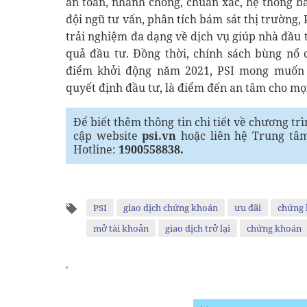
an toàn, nhanh chóng, chuẩn xác, hệ thống b
đội ngũ tư vấn, phân tích bám sát thị trường,
trải nghiệm đa dạng về dịch vụ giúp nhà đầu 
quả đầu tư. Đồng thời, chính sách bùng nổ 
điểm khởi động năm 2021, PSI mong muốn 
quyết định đầu tư, là điểm đến an tâm cho mọi 
Để biết thêm thông tin chi tiết về chương tr
cập website
psi.vn
hoặc liên hệ Trung tâ
Hotline:
1900558838.
PSI
giao dịch chứng khoán
ưu đãi
chứng 
mở tài khoản
giao dịch trở lại
chứng khoán