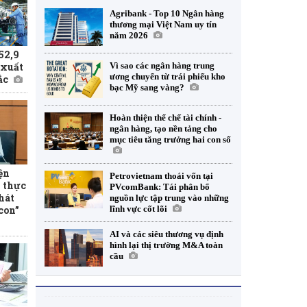
Agribank - Top 10 Ngân hàng
thương mại Việt Nam uy tín
năm 2026
52,9
Vì sao các ngân hàng trung
 xuất
ương chuyển từ trái phiếu kho
ắc
bạc Mỹ sang vàng?
Hoàn thiện thể chế tài chính -
ngân hàng, tạo nền tảng cho
mục tiêu tăng trưởng hai con số
ện
Petrovietnam thoái vốn tại
 thực
PVcomBank: Tái phân bổ
hát
nguồn lực tập trung vào những
con”
lĩnh vực cốt lõi
AI và các siêu thương vụ định
hình lại thị trường M&A toàn
cầu