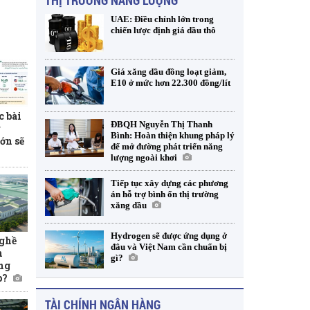
THỊ TRƯỜNG NĂNG LƯỢNG
UAE: Điều chỉnh lớn trong
chiến lược định giá dầu thô
Giá xăng dầu đồng loạt giảm,
E10 ở mức hơn 22.300 đồng/lít
c bài
ĐBQH Nguyễn Thị Thanh
g
Bình: Hoàn thiện khung pháp lý
ớn sẽ
để mở đường phát triển năng
lượng ngoài khơi
Tiếp tục xây dựng các phương
án hỗ trợ bình ổn thị trường
xăng dầu
Hydrogen sẽ được ứng dụng ở
ghề
đâu và Việt Nam cần chuẩn bị
n
gì?
ng
p?
TÀI CHÍNH NGÂN HÀNG