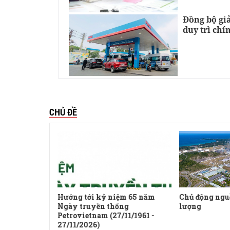
Đồng bộ giả
duy trì chí
CHỦ ĐỀ
uyền
Hướng tới kỷ niệm 65 năm
Chủ động ngu
Ngày truyền thống
lượng
Petrovietnam (27/11/1961 -
27/11/2026)