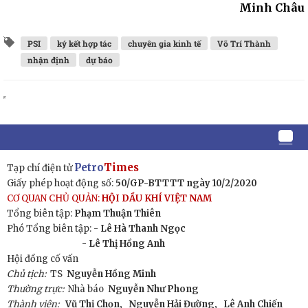
Minh Châu
PSI
ký kết hợp tác
chuyên gia kinh tế
Võ Trí Thành
nhận định
dự báo
Petro
Times
Tạp chí điện tử
Giấy phép hoạt động số:
50/GP-BTTTT ngày 10/2/2020
CƠ QUAN CHỦ QUẢN:
HỘI DẦU KHÍ VIỆT NAM
Tổng biên tập:
Phạm Thuận Thiên
Phó Tổng biên tập: -
Lê Hà Thanh Ngọc
- Lê Thị Hồng Anh
Hội đồng cố vấn
Chủ tịch:
TS
Nguyễn Hồng Minh
Thường trực:
Nhà báo
Nguyễn Như Phong
Thành viên:
Vũ Thị Chọn,
Nguyễn Hải Đường,
Lê Anh Chiến