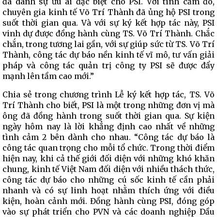
đã dành sự ưu ái đặc biệt cho PSI. Với tình cảm đó,
chuyên gia kinh tế Võ Trí Thành đã ủng hộ PSI trong
suốt thời gian qua. Và với sự ký kết hợp tác này, PSI
vinh dự được đồng hành cùng TS. Võ Trí Thành. Chắc
chắn, trong tương lai gần, với sự giúp sức từ TS. Võ Trí
Thành, công tác dự báo nền kinh tế vĩ mô, tư vấn giải
pháp và công tác quản trị công ty PSI sẽ được đẩy
mạnh lên tầm cao mới.”
Chia sẻ trong chương trình Lễ ký kết hợp tác, TS. Võ
Trí Thành cho biết, PSI là một trong những đơn vị mà
ông đã đồng hành trong suốt thời gian qua. Sự kiện
ngày hôm nay là lời khẳng định cao nhất về những
tình cảm 2 bên dành cho nhau. “Công tác dự báo là
công tác quan trọng cho mỗi tổ chức. Trong thời điểm
hiện nay, khi cả thế giới đối diện với những khó khăn
chung, kinh tế Việt Nam đối diện với nhiều thách thức,
công tác dự báo cho những cú sốc kinh tế cần phải
nhanh và có sự linh hoạt nhằm thích ứng với điều
kiện, hoàn cảnh mới. Đồng hành cùng PSI, đóng góp
vào sự phát triển cho PVN và các doanh nghiệp Dầu