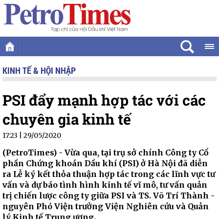
KINH TẾ & HỘI NHẬP
PSI đẩy mạnh hợp tác với các
chuyên gia kinh tế
17:23 | 29/05/2020
(PetroTimes) -
Vừa qua, tại trụ sở chính Công ty Cổ
phần Chứng khoán Dầu khí (PSI) ở Hà Nội đã diễn
ra Lễ ký kết thỏa thuận hợp tác trong các lĩnh vực tư
vấn và dự báo tình hình kinh tế vĩ mô, tư vấn quản
trị chiến lược công ty giữa PSI và TS. Võ Trí Thành -
nguyên Phó Viện trưởng Viện Nghiên cứu và Quản
lý Kinh tế Trung ương.