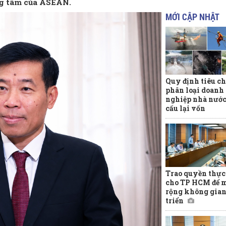
ng tâm của ASEAN.
MỚI CẬP NHẬT
Quy định tiêu ch
phân loại doanh
nghiệp nhà nước
cấu lại vốn
Trao quyền thực
cho TP HCM để 
rộng không gian
triển