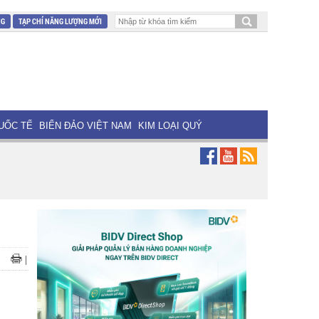
NG
TẠP CHÍ NĂNG LƯỢNG MỚI
UỐC TẾ
BIỂN ĐẢO VIỆT NAM
KIM LOẠI QUÝ
|