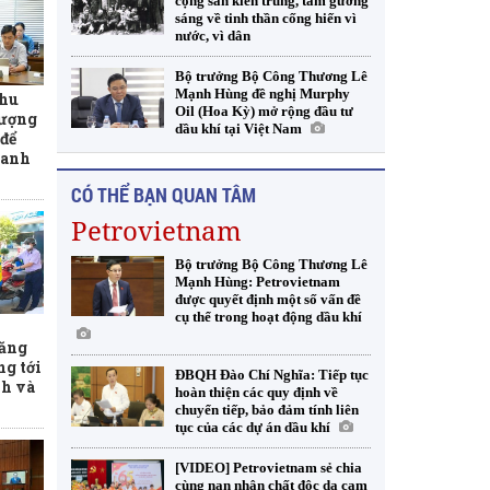
cộng sản kiên trung, tấm gương
sáng về tinh thần cống hiến vì
nước, vì dân
Bộ trưởng Bộ Công Thương Lê
Mạnh Hùng đề nghị Murphy
thu
Oil (Hoa Kỳ) mở rộng đầu tư
lượng
dầu khí tại Việt Nam
để
xanh
CÓ THỂ BẠN QUAN TÂM
Petrovietnam
Bộ trưởng Bộ Công Thương Lê
Mạnh Hùng: Petrovietnam
được quyết định một số vấn đề
cụ thể trong hoạt động dầu khí
xăng
ng tới
ĐBQH Đào Chí Nghĩa: Tiếp tục
nh và
hoàn thiện các quy định về
chuyển tiếp, bảo đảm tính liên
tục của các dự án dầu khí
[VIDEO] Petrovietnam sẻ chia
cùng nạn nhân chất độc da cam