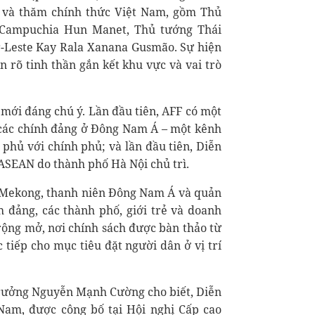
 và thăm chính thức Việt Nam, gồm Thủ
 Campuchia Hun Manet, Thủ tướng Thái
-Leste Kay Rala Xanana Gusmão. Sự hiện
n rõ tinh thần gắn kết khu vực và vai trò
mới đáng chú ý. Lần đầu tiên, AFF có một
 các chính đảng ở Đông Nam Á – một kênh
 phủ với chính phủ; và lần đầu tiên, Diễn
ASEAN do thành phố Hà Nội chủ trì.
g Mekong, thanh niên Đông Nam Á và quản
nh đảng, các thành phố, giới trẻ và doanh
rộng mở, nơi chính sách được bàn thảo từ
 tiếp cho mục tiêu đặt người dân ở vị trí
trưởng Nguyễn Mạnh Cường cho biết, Diễn
Nam, được công bố tại Hội nghị Cấp cao