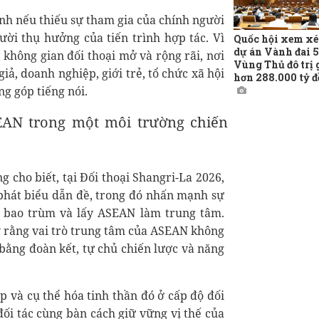
nh nếu thiếu sự tham gia của chính người
ười thụ hưởng của tiến trình hợp tác. Vì
Quốc hội xem xé
dự án Vành đai 5
không gian đối thoại mở và rộng rãi, nơi
Vùng Thủ đô trị 
iả, doanh nghiệp, giới trẻ, tổ chức xã hội
hơn 288.000 tỷ 
ng góp tiếng nói.
EAN trong một môi trường chiến
cho biết, tại Đối thoại Shangri-La 2026,
 phát biểu dẫn đề, trong đó nhấn mạnh sự
, bao trùm và lấy ASEAN làm trung tâm.
 rằng vai trò trung tâm của ASEAN không
bằng đoàn kết, tự chủ chiến lược và năng
p và cụ thể hóa tinh thần đó ở cấp độ đối
đối tác cùng bàn cách giữ vững vị thế của