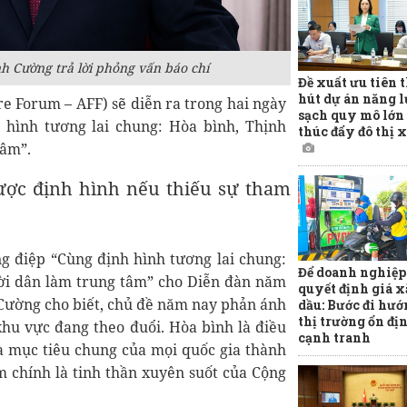
 Cường trả lời phỏng vấn báo chí
Đề xuất ưu tiên 
hút dự án năng 
 Forum – AFF) sẽ diễn ra trong hai ngày
sạch quy mô lớn 
h hình tương lai chung: Hòa bình, Thịnh
thúc đẩy đô thị 
tâm”.
ược định hình nếu thiếu sự tham
ng điệp “Cùng định hình tương lai chung:
Để doanh nghiệp
ười dân làm trung tâm” cho Diễn đàn năm
quyết định giá 
Cường cho biết, chủ đề năm nay phản ánh
dầu: Bước đi hướ
thị trường ổn đị
hu vực đang theo đuổi. Hòa bình là điều
cạnh tranh
là mục tiêu chung của mọi quốc gia thành
âm chính là tinh thần xuyên suốt của Cộng