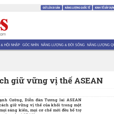
GIỮ LỬA DI SẢN
NĂNG LƯỢNG QUỐC TẾ
KINH TẾ XÂY DỰ
 & HỘI NHẬP
GÓC NHÌN
NĂNG LƯỢNG & ĐỜI SỐNG
NĂNG LƯỢNG Q
ách giữ vững vị thế ASEAN
ạnh Cường, Diễn đàn Tương lai ASEAN
cách giữ vững vị thế của khối trong một
mọi sáng kiến, mọi cơ chế mới đều bổ trợ