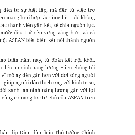
đến từ sự biệt lập, mà đến từ việc trở
ều mạng lưới hợp tác cùng lúc – để không
ác thành viên gắn kết, sẻ chia nguồn lực,
i nước đều trở nên vững vàng hơn, và cả
một ASEAN biết biến kết nối thành nguồn
hảo luận năm nay, từ đoàn kết nội khối,
ạo đến an ninh năng lượng. Điều chúng tôi
 vĩ mô ấy đến gần hơn với đời sống người
 – giúp người dân thích ứng với kinh tế số,
đổi xanh, an ninh năng lượng gắn với lợi
m củng cố năng lực tự chủ của ASEAN trên
hân dịp Diễn đàn, bốn Thủ tướng Chính