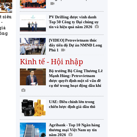
t siêu
PV Drilling được vinh danh
 -
Top 50 Công ty Đại chúng uy
tín và hiệu quả năm 2026
giá
đồng
[VIDEO] Petrovietnam thúc
đẩy tiến độ Dự án NMNĐ Long
Phú 1
Kinh tế - Hội nhập
Bộ trưởng Bộ Công Thương Lê
Mạnh Hùng: Petrovietnam
được quyết định một số vấn đề
cụ thể trong hoạt động dầu khí
UAE: Điều chỉnh lớn trong
chiến lược định giá dầu thô
Agribank - Top 10 Ngân hàng
thương mại Việt Nam uy tín
năm 2026