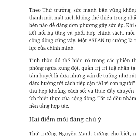
Theo Thứ trưởng, sức mạnh bền vững không 
thành một mắt xích không thể thiếu trong nhi
bên nào dễ dàng đơn phương gây sức ép. Khi c
kết nối hạ tầng và phối hợp chính sách, mỗ
cộng đồng cũng vậy. Một ASEAN tự cường là 
lực của chính mình.
Tinh thần đó thể hiện rõ trong các phiên t
phòng ngừa xung đột, quản trị trí tuệ nhân t
tâm huyết là đưa những vấn đề tưởng như rất
dân: hướng tới cách tiếp cận “AI vì con người”
thu hẹp khoảng cách số; và thúc đẩy chuyển 
ích thiết thực của cộng đồng. Tất cả đều nhằ
nền tảng hợp tác.
Hai điểm mới đáng chú ý
Thứ trưởng Nguyễn Mạnh Cường cho biết, n