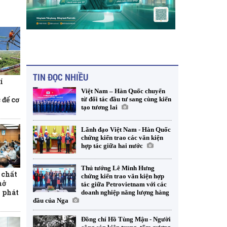
TIN ĐỌC NHIỀU
í
Việt Nam – Hàn Quốc chuyển
 để cơ
từ đối tác đầu tư sang cùng kiến
tạo tương lai
Lãnh đạo Việt Nam - Hàn Quốc
chứng kiến trao các văn kiện
hợp tác giữa hai nước
Thủ tướng Lê Minh Hưng
 chất
chứng kiến trao văn kiện hợp
mở
tác giữa Petrovietnam với các
 phát
doanh nghiệp năng lượng hàng
đầu của Nga
Đồng chí Hồ Tùng Mậu - Người