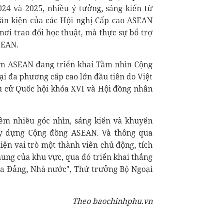
4 và 2025, nhiều ý tưởng, sáng kiến từ
văn kiện của các Hội nghị Cấp cao ASEAN
nơi trao đổi học thuật, mà thực sự bổ trợ
SEAN.
ểm ASEAN đang triển khai Tầm nhìn Cộng
ại đa phương cấp cao lớn đầu tiên do Việt
ầu cử Quốc hội khóa XVI và Hội đồng nhân
êm nhiều góc nhìn, sáng kiến và khuyến
xây dựng Cộng đồng ASEAN. Và thông qua
ện vai trò một thành viên chủ động, tích
hung của khu vực, qua đó triển khai thắng
của Đảng, Nhà nước", Thứ trưởng Bộ Ngoại
Theo baochinhphu.vn