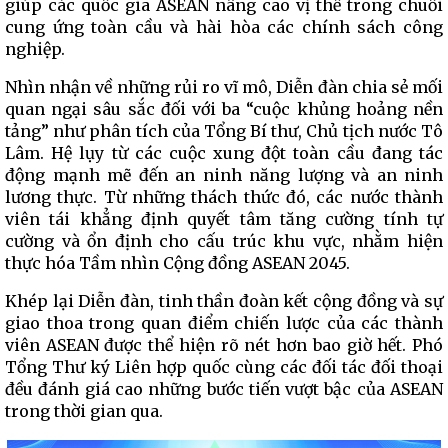
giúp các quốc gia ASEAN nâng cao vị thế trong chuỗi
cung ứng toàn cầu và hài hòa các chính sách công
nghiệp.
Nhìn nhận về những rủi ro vĩ mô, Diễn đàn chia sẻ mối
quan ngại sâu sắc đối với ba “cuộc khủng hoảng nền
tảng” như phân tích của Tổng Bí thư, Chủ tịch nước Tô
Lâm. Hệ lụy từ các cuộc xung đột toàn cầu đang tác
động mạnh mẽ đến an ninh năng lượng và an ninh
lương thực. Từ những thách thức đó, các nước thành
viên tái khẳng định quyết tâm tăng cường tính tự
cường và ổn định cho cấu trúc khu vực, nhằm hiện
thực hóa Tầm nhìn Cộng đồng ASEAN 2045.
Khép lại Diễn đàn, tinh thần đoàn kết cộng đồng và sự
giao thoa trong quan điểm chiến lược của các thành
viên ASEAN được thể hiện rõ nét hơn bao giờ hết. Phó
Tổng Thư ký Liên hợp quốc cùng các đối tác đối thoại
đều đánh giá cao những bước tiến vượt bậc của ASEAN
trong thời gian qua.