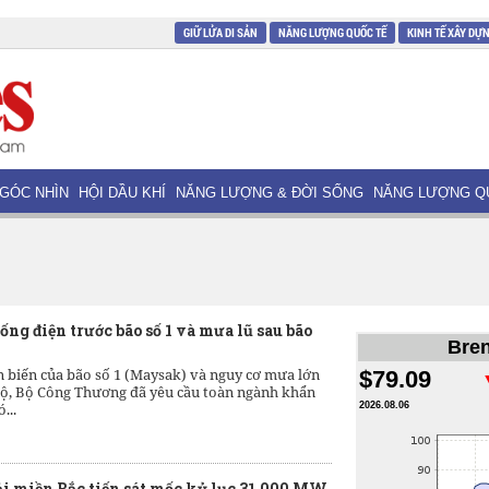
GIỮ LỬA DI SẢN
NĂNG LƯỢNG QUỐC TẾ
KINH TẾ XÂY DỰ
GÓC NHÌN
HỘI DẦU KHÍ
NĂNG LƯỢNG & ĐỜI SỐNG
NĂNG LƯỢNG Q
ống điện trước bão số 1 và mưa lũ sau bão
Bren
n biến của bão số 1 (Maysak) và nguy cơ mưa lớn
$79.09
 Bộ, Bộ Công Thương đã yêu cầu toàn ngành khẩn
...
2026.08.06
i miền Bắc tiến sát mốc kỷ lục 31.000 MW