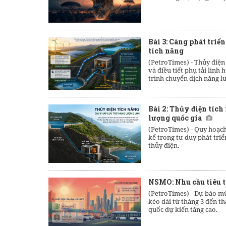
Bài 3: Càng phát triển
tích năng
(PetroTimes) -
Thủy điện 
và điều tiết phụ tải linh
trình chuyển dịch năng l
Bài 2: Thủy điện tích
lượng quốc gia
(PetroTimes) -
Quy hoạch 
kể trong tư duy phát triể
thủy điện.
NSMO: Nhu cầu tiêu t
(PetroTimes) -
Dự báo mù
kéo dài từ tháng 3 đến t
quốc dự kiến tăng cao.