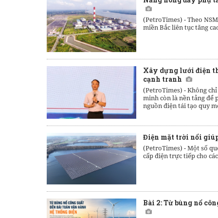
(PetroTimes) -
Theo NSMO,
miền Bắc liên tục tăng ca
Xây dựng lưới điện t
cạnh tranh
(PetroTimes) -
Không chỉ
minh còn là nền tảng để p
nguồn điện tái tạo quy m
Điện mặt trời nổi giú
(PetroTimes) -
Một số quố
cấp điện trực tiếp cho cá
Bài 2: Từ bùng nổ côn