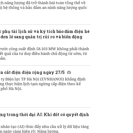
h năng lượng đã trở thành bài toán tổng thể về
u độ hệ thống và bảo đảm an ninh năng lượng quốc
phụ tải lịch sử và kỳ tích bảo đảm điện hè
 đơn lẻ sang quản trị rủi ro và biến động
trước công suất đỉnh 58.103 MW không phải thành
kết quả của tư duy điều hành chủ động từ sớm, từ
bản.
 cắt điện diện rộng ngày 27/5
 ty Điện lực TP Hà Nội (EVNHANOI) khẳng định
ng thực hiện lịch tạm ngừng cấp điện theo kế
 phố Hà Nội.
 trong thời đại AI: Khí đốt có quyết định
ệ nhân tạo (AI) thúc đẩy nhu cầu xử lý dữ liệu tăng
ạn ngày càng hiện rõ: Năng lượng.