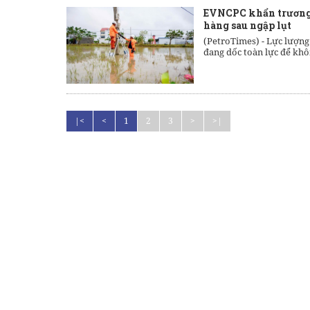
EVNCPC khẩn trương c
hàng sau ngập lụt
(PetroTimes) -
Lực lượng
đang dốc toàn lực để khô
|<
<
1
2
3
>
>|