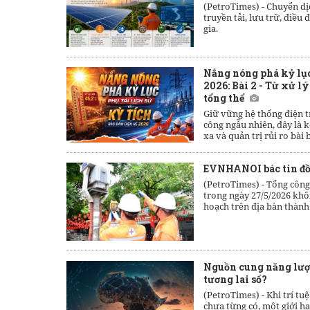
(PetroTimes) -
Chuyển dịc
truyền tải, lưu trữ, điề
gia.
Nắng nóng phá kỷ lục 
2026: Bài 2 - Từ xử lý
tổng thể
Giữ vững hệ thống điện 
công ngẫu nhiên, đây là 
xa và quản trị rủi ro bài 
EVNHANOI bác tin đồn
(PetroTimes) -
Tổng công
trong ngày 27/5/2026 khô
hoạch trên địa bàn thành
Nguồn cung năng lượng
tương lai số?
(PetroTimes) -
Khi trí tu
chưa từng có, một giới h