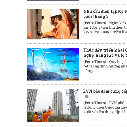
Nhu cầu điện lập kỷ 
cuối tháng 3
(PetroTimes) -
Ngày 31/3
sản lượng tiêu thụ điện 
kWh, đạt 1.004,7 triệu k
Thúc đẩy triển khai 
nghệ, năng lực và lộ
(PetroTimes) -
Quy hoạch 
rệt trong định hướng phá
bằng...
EVN bảo đảm cung cấp
(PetroTimes) -
EVN phối 
trường điện Quốc gia xây
xuất và tiêu dùng dịp Tết