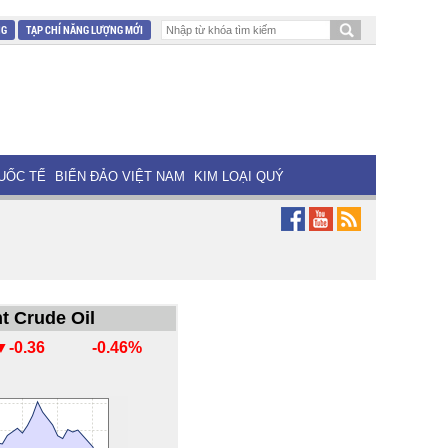
NG
TẠP CHÍ NĂNG LƯỢNG MỚI
UỐC TẾ
BIỂN ĐẢO VIỆT NAM
KIM LOẠI QUÝ
t Crude Oil
▼-0.36
-0.46%