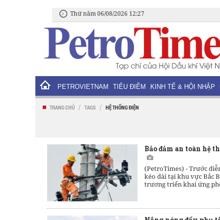
Thứ năm 06/08/2026 12:27
PETROVIETNAM
TIÊU ĐIỂM
KINH TẾ & HỘI NHẬP
/
/
TRANG CHỦ
TAGS
HỆ THỐNG ĐIỆN
Bảo đảm an toàn hệ th
(PetroTimes) -
Trước diễ
kéo dài tại khu vực Bắc
trương triển khai ứng phó
Nắng nóng đẩy phụ tả