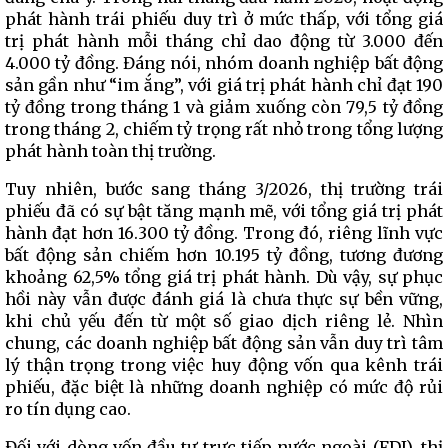
phát hành trái phiếu duy trì ở mức thấp, với tổng giá
trị phát hành mỗi tháng chỉ dao động từ 3.000 đến
4.000 tỷ đồng. Đáng nói, nhóm doanh nghiệp bất động
sản gần như “im ắng”, với giá trị phát hành chỉ đạt 190
tỷ đồng trong tháng 1 và giảm xuống còn 79,5 tỷ đồng
trong tháng 2, chiếm tỷ trọng rất nhỏ trong tổng lượng
phát hành toàn thị trường.
Tuy nhiên, bước sang tháng 3/2026, thị trường trái
phiếu đã có sự bật tăng mạnh mẽ, với tổng giá trị phát
hành đạt hơn 16.300 tỷ đồng. Trong đó, riêng lĩnh vực
bất động sản chiếm hơn 10.195 tỷ đồng, tương đương
khoảng 62,5% tổng giá trị phát hành. Dù vậy, sự phục
hồi này vẫn được đánh giá là chưa thực sự bền vững,
khi chủ yếu đến từ một số giao dịch riêng lẻ. Nhìn
chung, các doanh nghiệp bất động sản vẫn duy trì tâm
lý thận trọng trong việc huy động vốn qua kênh trái
phiếu, đặc biệt là những doanh nghiệp có mức độ rủi
ro tín dụng cao.
Đối với dòng vốn đầu tư trực tiếp nước ngoài (FDI), thị