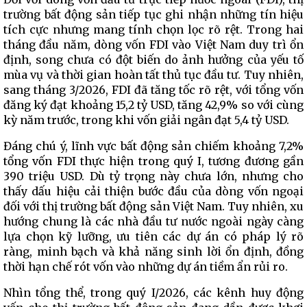
trường bất động sản tiếp tục ghi nhận những tín hiệu
tích cực nhưng mang tính chọn lọc rõ rệt. Trong hai
tháng đầu năm, dòng vốn FDI vào Việt Nam duy trì ổn
định, song chưa có đột biến do ảnh hưởng của yếu tố
mùa vụ và thời gian hoàn tất thủ tục đầu tư. Tuy nhiên,
sang tháng 3/2026, FDI đã tăng tốc rõ rệt, với tổng vốn
đăng ký đạt khoảng 15,2 tỷ USD, tăng 42,9% so với cùng
kỳ năm trước, trong khi vốn giải ngân đạt 5,4 tỷ USD.
Đáng chú ý, lĩnh vực bất động sản chiếm khoảng 7,2%
tổng vốn FDI thực hiện trong quý I, tương đương gần
390 triệu USD. Dù tỷ trọng này chưa lớn, nhưng cho
thấy dấu hiệu cải thiện bước đầu của dòng vốn ngoại
đối với thị trường bất động sản Việt Nam. Tuy nhiên, xu
hướng chung là các nhà đầu tư nước ngoài ngày càng
lựa chọn kỹ lưỡng, ưu tiên các dự án có pháp lý rõ
ràng, minh bạch và khả năng sinh lời ổn định, đồng
thời hạn chế rót vốn vào những dự án tiềm ẩn rủi ro.
Nhìn tổng thể, trong quý I/2026, các kênh huy động