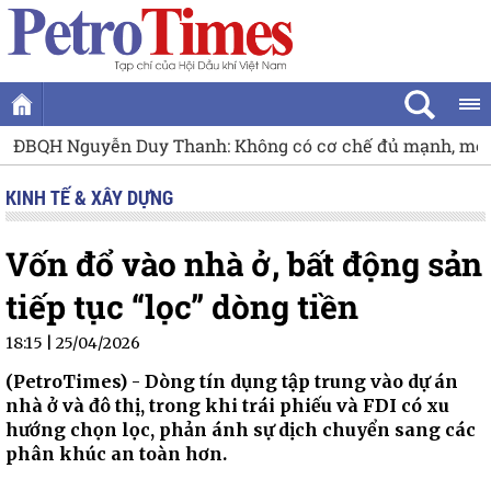
ễn Duy Thanh: Không có cơ chế đủ mạnh, mỏ cận biên sẽ 
KINH TẾ & XÂY DỰNG
Vốn đổ vào nhà ở, bất động sản
tiếp tục “lọc” dòng tiền
18:15 | 25/04/2026
(PetroTimes) -
Dòng tín dụng tập trung vào dự án
nhà ở và đô thị, trong khi trái phiếu và FDI có xu
hướng chọn lọc, phản ánh sự dịch chuyển sang các
phân khúc an toàn hơn.