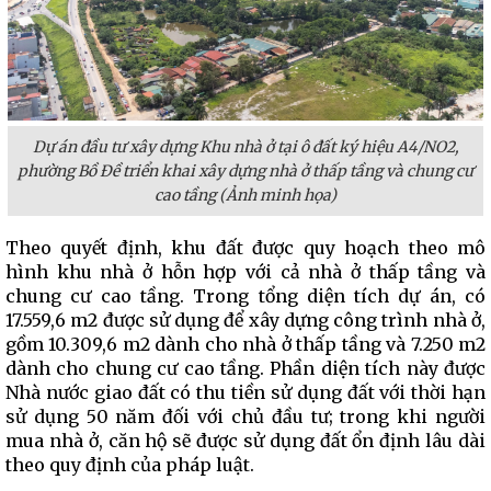
Dự án đầu tư xây dựng Khu nhà ở tại ô đất ký hiệu A4/NO2,
phường Bồ Đề triển khai xây dựng nhà ở thấp tầng và chung cư
cao tầng (Ảnh minh họa)
Theo quyết định, khu đất được quy hoạch theo mô
hình khu nhà ở hỗn hợp với cả nhà ở thấp tầng và
chung cư cao tầng. Trong tổng diện tích dự án, có
17.559,6 m2 được sử dụng để xây dựng công trình nhà ở,
gồm 10.309,6 m2 dành cho nhà ở thấp tầng và 7.250 m2
dành cho chung cư cao tầng. Phần diện tích này được
Nhà nước giao đất có thu tiền sử dụng đất với thời hạn
sử dụng 50 năm đối với chủ đầu tư; trong khi người
mua nhà ở, căn hộ sẽ được sử dụng đất ổn định lâu dài
theo quy định của pháp luật.