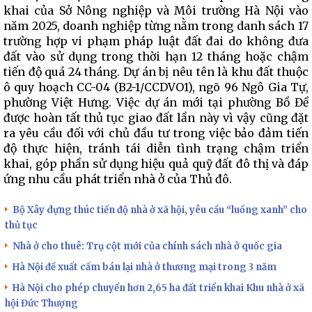
khai của Sở Nông nghiệp và Môi trường Hà Nội vào
năm 2025, doanh nghiệp từng nằm trong danh sách 17
trường hợp vi phạm pháp luật đất đai do không đưa
đất vào sử dụng trong thời hạn 12 tháng hoặc chậm
tiến độ quá 24 tháng. Dự án bị nêu tên là khu đất thuộc
ô quy hoạch CC-04 (B2-1/CCDVO1), ngõ 96 Ngô Gia Tự,
phường Việt Hưng. Việc dự án mới tại phường Bồ Đề
được hoàn tất thủ tục giao đất lần này vì vậy cũng đặt
ra yêu cầu đối với chủ đầu tư trong việc bảo đảm tiến
độ thực hiện, tránh tái diễn tình trạng chậm triển
khai, góp phần sử dụng hiệu quả quỹ đất đô thị và đáp
ứng nhu cầu phát triển nhà ở của Thủ đô.
Bộ Xây dựng thúc tiến độ nhà ở xã hội, yêu cầu “luồng xanh” cho
thủ tục
Nhà ở cho thuê: Trụ cột mới của chính sách nhà ở quốc gia
Hà Nội đề xuất cấm bán lại nhà ở thương mại trong 3 năm
Hà Nội cho phép chuyển hơn 2,65 ha đất triển khai Khu nhà ở xã
hội Đức Thượng