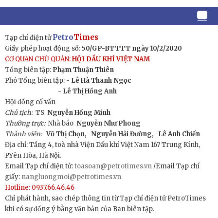
Petro
Times
Tạp chí điện tử
Giấy phép hoạt động số:
50/GP-BTTTT ngày 10/2/2020
CƠ QUAN CHỦ QUẢN:
HỘI DẦU KHÍ VIỆT NAM
Tổng biên tập:
Phạm Thuận Thiên
Phó Tổng biên tập: -
Lê Hà Thanh Ngọc
- Lê Thị Hồng Anh
Hội đồng cố vấn
Chủ tịch:
TS
Nguyễn Hồng Minh
Thường trực:
Nhà báo
Nguyễn Như Phong
Thành viên:
Vũ Thị Chọn,
Nguyễn Hải Đường,
Lê Anh Chiến
Địa chỉ: Tầng 4, toà nhà Viện Dầu khí Việt Nam 167 Trung Kính,
P.Yên Hòa, Hà Nội.
Email Tạp chí điện tử:
toasoan@petrotimes.vn
/Email Tạp chí
giấy:
nangluongmoi@petrotimes.vn
Hotline: 0937.66.46.46
Chỉ phát hành, sao chép thông tin từ Tạp chí điện tử PetroTimes
khi có sự đồng ý bằng văn bản của Ban biên tập.