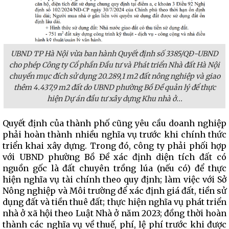
UBND TP Hà Nội vừa ban hành Quyết định số 3385/QĐ-UBND
cho phép Công ty Cổ phần Đầu tư và Phát triển Nhà đất Hà Nội
chuyển mục đích sử dụng 20.289,1 m2 đất nông nghiệp và giao
thêm 4.437,9 m2 đất do UBND phường Bồ Đề quản lý để thực
hiện Dự án đầu tư xây dựng Khu nhà ở...
Quyết định của thành phố cũng yêu cầu doanh nghiệp
phải hoàn thành nhiều nghĩa vụ trước khi chính thức
triển khai xây dựng. Trong đó, công ty phải phối hợp
với UBND phường Bồ Đề xác định diện tích đất có
nguồn gốc là đất chuyên trồng lúa (nếu có) để thực
hiện nghĩa vụ tài chính theo quy định; làm việc với Sở
Nông nghiệp và Môi trường để xác định giá đất, tiền sử
dụng đất và tiền thuê đất; thực hiện nghĩa vụ phát triển
nhà ở xã hội theo Luật Nhà ở năm 2023; đồng thời hoàn
thành các nghĩa vụ về thuế, phí, lệ phí trước khi được