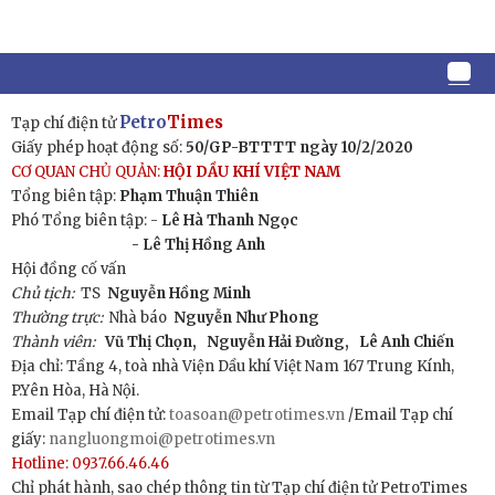
Petro
Times
Tạp chí điện tử
Giấy phép hoạt động số:
50/GP-BTTTT ngày 10/2/2020
CƠ QUAN CHỦ QUẢN:
HỘI DẦU KHÍ VIỆT NAM
Tổng biên tập:
Phạm Thuận Thiên
Phó Tổng biên tập: -
Lê Hà Thanh Ngọc
- Lê Thị Hồng Anh
Hội đồng cố vấn
Chủ tịch:
TS
Nguyễn Hồng Minh
Thường trực:
Nhà báo
Nguyễn Như Phong
Thành viên:
Vũ Thị Chọn,
Nguyễn Hải Đường,
Lê Anh Chiến
Địa chỉ: Tầng 4, toà nhà Viện Dầu khí Việt Nam 167 Trung Kính,
P.Yên Hòa, Hà Nội.
Email Tạp chí điện tử:
toasoan@petrotimes.vn
/Email Tạp chí
giấy:
nangluongmoi@petrotimes.vn
Hotline: 0937.66.46.46
Chỉ phát hành, sao chép thông tin từ Tạp chí điện tử PetroTimes