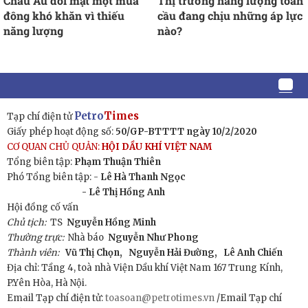
Châu Âu đối mặt một mùa
Thị trường năng lượng toàn
đông khó khăn vì thiếu
cầu đang chịu những áp lực
năng lượng
nào?
Petro
Times
Tạp chí điện tử
Giấy phép hoạt động số:
50/GP-BTTTT ngày 10/2/2020
CƠ QUAN CHỦ QUẢN:
HỘI DẦU KHÍ VIỆT NAM
Tổng biên tập:
Phạm Thuận Thiên
Phó Tổng biên tập: -
Lê Hà Thanh Ngọc
- Lê Thị Hồng Anh
Hội đồng cố vấn
Chủ tịch:
TS
Nguyễn Hồng Minh
Thường trực:
Nhà báo
Nguyễn Như Phong
Thành viên:
Vũ Thị Chọn,
Nguyễn Hải Đường,
Lê Anh Chiến
Địa chỉ: Tầng 4, toà nhà Viện Dầu khí Việt Nam 167 Trung Kính,
P.Yên Hòa, Hà Nội.
Email Tạp chí điện tử:
toasoan@petrotimes.vn
/Email Tạp chí