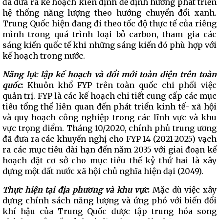
đã đưa ra kế hoạch kiên định để định hướng phát triển
hệ thống năng lượng theo hướng chuyển đổi xanh.
Trung Quốc hiện đang đi theo tốc độ thực tế của riêng
mình trong quá trình loại bỏ carbon, tham gia các
sáng kiến ​​quốc tế khi những sáng kiến ​​đó phù hợp với
kế hoạch trong nước.
Năng lực lập kế hoạch và đổi mới toàn diện trên toàn
quốc
:
Khuôn khổ FYP trên toàn quốc chi phối việc
quản trị. FYP là các kế hoạch chi tiết cung cấp các mục
tiêu tổng thể liên quan đến phát triển kinh tế- xã hội
và quy hoạch công nghiệp trong các lĩnh vực và khu
vực trọng điểm. Tháng 10/2020, chính phủ trung ương
đã đưa ra các khuyến nghị cho FYP 14 (2021-2025) vạch
ra các mục tiêu dài hạn đến năm 2035 với giai đoạn kế
hoạch đặt cơ sở cho mục tiêu thế kỷ thứ hai là xây
dựng một đất nước xã hội chủ nghĩa hiện đại (2049).
Thực hiện tại địa phương và khu vực
:
Mặc dù việc xây
dựng chính sách năng lượng và ứng phó với biến đổi
khí hậu của Trung Quốc được tập trung hóa song