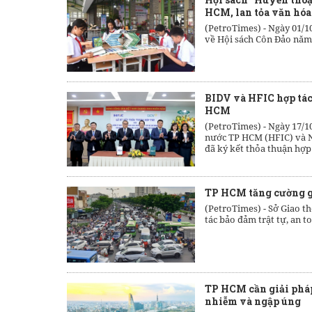
HCM, lan tỏa văn hóa
(PetroTimes) -
Ngày 01/1
về Hội sách Côn Đảo năm
BIDV và HFIC hợp tác 
HCM
(PetroTimes) -
Ngày 17/10
nước TP HCM (HFIC) và N
đã ký kết thỏa thuận hợp 
TP HCM tăng cường gi
(PetroTimes) -
Sở Giao t
tác bảo đảm trật tự, an to
TP HCM cần giải pháp 
nhiễm và ngập úng