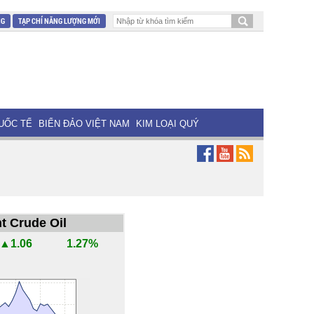
NG
TẠP CHÍ NĂNG LƯỢNG MỚI
UỐC TẾ
BIỂN ĐẢO VIỆT NAM
KIM LOẠI QUÝ
t Crude Oil
▲1.06
1.27%