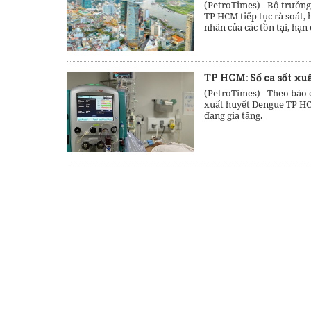
(PetroTimes) -
Bộ trưởng
TP HCM tiếp tục rà soát, 
nhân của các tồn tại, hạn c
TP HCM: Số ca sốt xu
(PetroTimes) -
Theo báo c
xuất huyết Dengue TP HCM
đang gia tăng.