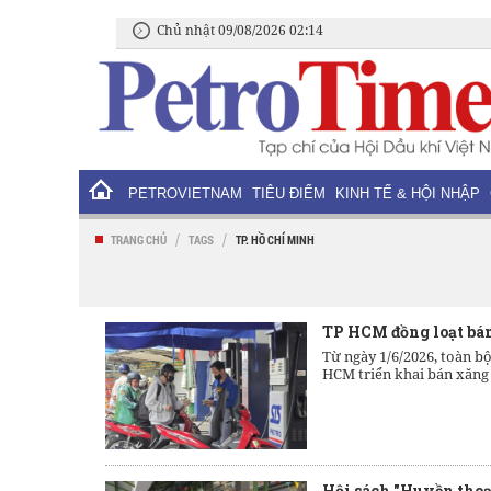
Chủ nhật 09/08/2026 02:14
PETROVIETNAM
TIÊU ĐIỂM
KINH TẾ & HỘI NHẬP
/
/
TRANG CHỦ
TAGS
TP. HỒ CHÍ MINH
TP HCM đồng loạt bán
Từ ngày 1/6/2026, toàn b
HCM triển khai bán xăng 
Hội sách "Huyền thoạ