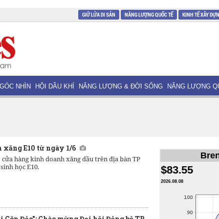
GIỮ LỬA DI SẢN
NĂNG LƯỢNG QUỐC TẾ
KINH TẾ XÂY DỰ
GÓC NHÌN
HỘI DẦU KHÍ
NĂNG LƯỢNG & ĐỜI SỐNG
NĂNG LƯỢNG Q
 xăng E10 từ ngày 1/6
Bren
ộ cửa hàng kinh doanh xăng dầu trên địa bàn TP
sinh học E10.
$83.55
2026.08.08
i Côn Đảo": Chào mừng Đại hội Đảng bộ TP