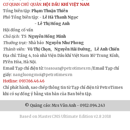
CƠ QUAN CHỦ QUẢN:
HỘI DẦU KHÍ VIỆT NAM
Tổng biên tập:
Phạm Thuận Thiên
Phó Tổng biên tập: -
Lê Hà Thanh Ngọc
- Lê Thị Hồng Anh
Hội đồng cố vấn
Chủ tịch:
TS
Nguyễn Hồng Minh
Thường trực:
Nhà báo
Nguyễn Như Phong
Thành viên:
Vũ Thị Chọn,
Nguyễn Hải Đường,
Lê Anh Chiến
Địa chỉ: Tầng 4, toà nhà Viện Dầu khí Việt Nam 167 Trung Kính,
P.Yên Hòa, Hà Nội.
Email Tạp chí điện tử:
toasoan@petrotimes.vn
/Email Tạp chí
giấy:
nangluongmoi@petrotimes.vn
Hotline: 0937.66.46.46
Chỉ phát hành, sao chép thông tin từ Tạp chí điện tử PetroTimes
khi có sự đồng ý bằng văn bản của Ban biên tập.
© Quảng cáo: Mrs Vân Anh - 0912.094.243
Based on MasterCMS Ultimate Edition v2.8 2018