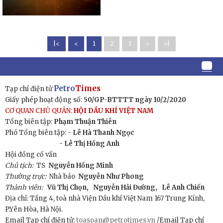
|<
<
1
2
3
>
>|
Petro
Times
Tạp chí điện tử
Giấy phép hoạt động số:
50/GP-BTTTT ngày 10/2/2020
CƠ QUAN CHỦ QUẢN:
HỘI DẦU KHÍ VIỆT NAM
Tổng biên tập:
Phạm Thuận Thiên
Phó Tổng biên tập: -
Lê Hà Thanh Ngọc
- Lê Thị Hồng Anh
Hội đồng cố vấn
Chủ tịch:
TS
Nguyễn Hồng Minh
Thường trực:
Nhà báo
Nguyễn Như Phong
Thành viên:
Vũ Thị Chọn,
Nguyễn Hải Đường,
Lê Anh Chiến
Địa chỉ: Tầng 4, toà nhà Viện Dầu khí Việt Nam 167 Trung Kính,
P.Yên Hòa, Hà Nội.
Email Tạp chí điện tử:
toasoan@petrotimes.vn
/Email Tạp chí