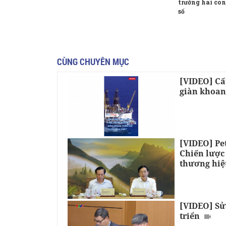
trưởng hai con
số
CÙNG CHUYÊN MỤC
[VIDEO] Cấ
giàn khoan
[VIDEO] Pe
Chiến lược
thương hiệ
[VIDEO] Sử
triển