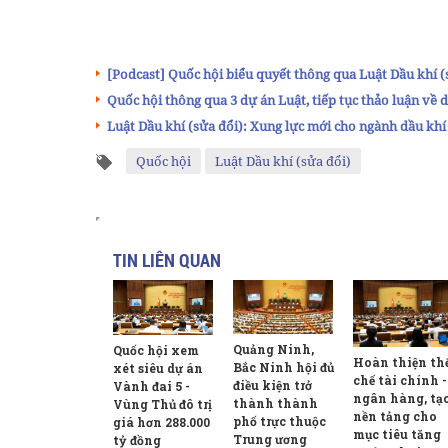
[Podcast] Quốc hội biểu quyết thông qua Luật Dầu khí (s
Quốc hội thông qua 3 dự án Luật, tiếp tục thảo luận về d
Luật Dầu khí (sửa đổi): Xung lực mới cho ngành dầu khí
Quốc hội
Luật Dầu khí (sửa đổi)
TIN LIÊN QUAN
Quảng Ninh,
Quốc hội xem
Hoàn thiện th
Bắc Ninh hội đủ
xét siêu dự án
chế tài chính -
điều kiện trở
Vành đai 5 -
ngân hàng, tạ
thành thành
Vùng Thủ đô trị
nền tảng cho
phố trực thuộc
giá hơn 288.000
mục tiêu tăng
Trung ương
tỷ đồng