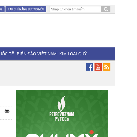
NG
TẠP CHÍ NĂNG LƯỢNG MỚI
UỐC TẾ
BIỂN ĐẢO VIỆT NAM
KIM LOẠI QUÝ
|