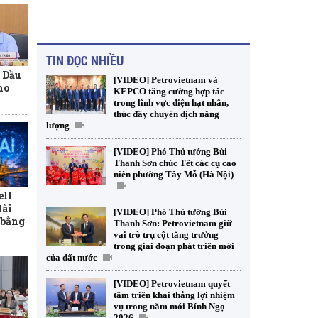
TIN ĐỌC NHIỀU
 Dầu
[VIDEO] Petrovietnam và
ho
KEPCO tăng cường hợp tác
trong lĩnh vực điện hạt nhân,
thúc đẩy chuyển dịch năng
lượng
[VIDEO] Phó Thủ tướng Bùi
Thanh Sơn chúc Tết các cụ cao
niên phường Tây Mỗ (Hà Nội)
ell
tài
[VIDEO] Phó Thủ tướng Bùi
 bằng
Thanh Sơn: Petrovietnam giữ
vai trò trụ cột tăng trưởng
trong giai đoạn phát triển mới
của đất nước
[VIDEO] Petrovietnam quyết
tâm triển khai thắng lợi nhiệm
vụ trong năm mới Bính Ngọ
2026