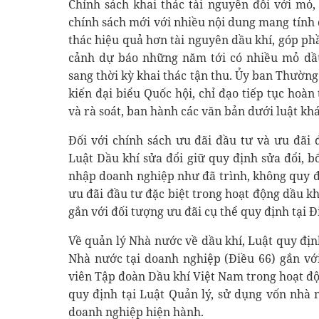
Chính sách khai thác tài nguyên đối với mỏ,
chính sách mới với nhiều nội dung mang tính đ
thác hiệu quả hơn tài nguyên dầu khí, góp ph
cảnh dự báo những năm tới có nhiều mỏ dầu
sang thời kỳ khai thác tận thu. Ủy ban Thường vụ
kiến đại biểu Quốc hội, chỉ đạo tiếp tục hoàn 
và rà soát, ban hành các văn bản dưới luật kha
Đối với chính sách ưu đãi đầu tư và ưu đãi 
Luật Dầu khí sửa đổi giữ quy định sửa đổi, b
nhập doanh nghiệp như đã trình, không quy đị
ưu đãi đầu tư đặc biệt trong hoạt động dầu k
gắn với đối tượng ưu đãi cụ thể quy định tại 
Về quản lý Nhà nước về dầu khí, Luật quy đị
Nhà nước tại doanh nghiệp (Điều 66) gắn vớ
viên Tập đoàn Dầu khí Việt Nam trong hoạt độ
quy định tại Luật Quản lý, sử dụng vốn nhà 
doanh nghiệp hiện hành.