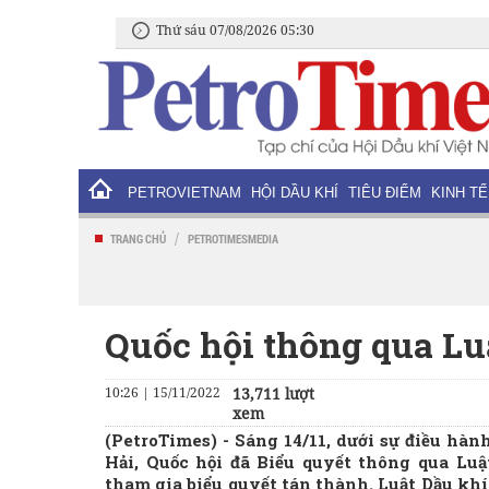
Thứ sáu 07/08/2026 05:30
PETROVIETNAM
HỘI DẦU KHÍ
TIÊU ĐIỂM
KINH TẾ
/
TRANG CHỦ
PETROTIMESMEDIA
Quốc hội thông qua Lu
10:26 | 15/11/2022
13,711 lượt
xem
(PetroTimes) -
Sáng 14/11, dưới sự điều hà
Hải, Quốc hội đã Biểu quyết thông qua Luật
tham gia biểu quyết tán thành. Luật Dầu khí 