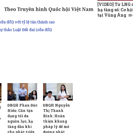
[VIDEO] Từ LNG 
Theo Truyền hình Quốc hội Việt Nam
hạ tầng số: Cơ hộ
tại Vũng Áng
ửa đổi) với tỷ lệ tán thành cao
ự thảo Luật Đất đai (sửa đổi)
ĐBQH Nguyễn
ĐBQH Phan Đức
ể
Thị Thanh
Hiếu: Cần tận
Bình: Hoàn
dụng tối đa
o
thiện khung
nguồn lực, hạ
pháp lý để mở
tầng dầu khí
đường phát
cho phát triển