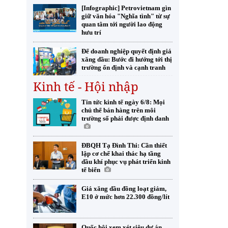
[Infographic] Petrovietnam gìn
giữ văn hóa "Nghĩa tình" từ sự
quan tâm tới người lao động
hưu trí
Để doanh nghiệp quyết định giá
xăng dầu: Bước đi hướng tới thị
trường ổn định và cạnh tranh
Kinh tế - Hội nhập
Tin tức kinh tế ngày 6/8: Mọi
chủ thể bán hàng trên môi
trường số phải được định danh
ĐBQH Tạ Đình Thi: Cần thiết
lập cơ chế khai thác hạ tầng
dầu khí phục vụ phát triển kinh
tế biển
Giá xăng dầu đồng loạt giảm,
E10 ở mức hơn 22.300 đồng/lít
Quốc hội xem xét siêu dự án