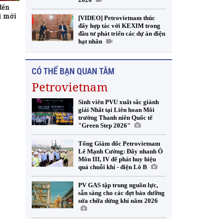
đến
i mới
[VIDEO] Petrovietnam thúc
đẩy hợp tác với KEXIM trong
đầu tư phát triển các dự án điện
hạt nhân
CÓ THỂ BẠN QUAN TÂM
Petrovietnam
Sinh viên PVU xuất sắc giành
giải Nhất tại Liên hoan Môi
trường Thanh niên Quốc tế
"Green Step 2026"
Tổng Giám đốc Petrovietnam
Lê Mạnh Cường: Đẩy nhanh Ô
Môn III, IV để phát huy hiệu
quả chuỗi khí - điện Lô B
PV GAS tập trung nguồn lực,
sẵn sàng cho các đợt bảo dưỡng
sửa chữa dừng khí năm 2026