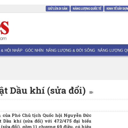
GIỮ LỬA DI SẢN
NĂNG LƯỢNG QUỐC TẾ
KINH TẾ XÂY DỰ
 & HỘI NHẬP
GÓC NHÌN
NĂNG LƯỢNG & ĐỜI SỐNG
NĂNG LƯỢNG Q
ật Dầu khí (sửa đổi)
nh của Phó Chủ tịch Quốc hội Nguyễn Đức
 Dầu khí (sửa đổi) với 472/475 đại biểu
(sửa đổi), gồm 11 chương 69 điều, có hiệu