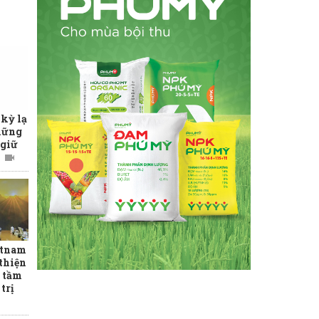
 kỳ lạ
hững
 giữ
etnam
thiện
 tầm
trị