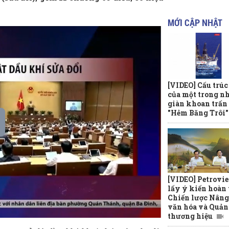
MỚI CẬP NHẬT
[VIDEO] Cấu trúc
của một trong n
giàn khoan trấn
"Hẻm Băng Trôi"
[VIDEO] Petrovi
lấy ý kiến hoàn 
Chiến lược Nâng
văn hóa và Quản 
thương hiệu