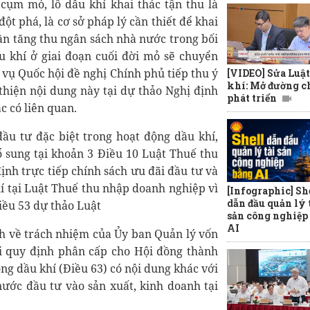
 cụm mỏ, lô dầu khí khai thác tận thu là
ột phá, là cơ sở pháp lý cần thiết để khai
ần tăng thu ngân sách nhà nước trong bối
 khí ở giai đoạn cuối đời mỏ sẽ chuyển
 Quốc hội đề nghị Chính phủ tiếp thu ý
[VIDEO] Sửa Luật
khí: Mở đường c
thiện nội dung này tại dự thảo Nghị định
phát triển
́c có liên quan.
đầu tư đặc biệt trong hoạt động dầu khí,
ổ sung tại khoản 3 Điều 10 Luật Thuế thu
nh trực tiếp chính sách ưu đãi đầu tư và
hí tại Luật Thuế thu nhập doanh nghiệp vì
[Infographic] Sh
dẫn đầu quản lý 
Điều 53 dự thảo Luật
sản công nghiệp
AI
nh về trách nhiệm của Ủy ban Quản lý vốn
i quy định phân cấp cho Hội đồng thành
ng dầu khí (Điều 63) có nội dung khác với
nước đầu tư vào sản xuất, kinh doanh tại