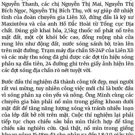
Nguyễn Thanh, các chị Nguyễn Thị Mai, Nguyễn Thị
Bích Ngọc, Nguyễn Thị Bích Thụ, với sự giúp đỡ nhiệt
tình của đoàn chuyên gia Liên Xô, đứng đầu là kỹ sư
Maxiutôva và của anh Hồ Đắc Hoài từ Tổng cục Địa
chất. Đúng giờ khai hỏa, 2,5kg thuốc nổ phát nổ trên
mặt đất, một cột khói bốc cao, đồng ruộng nhà cửa
rung lên như động đất, nước sóng sánh bờ, tràn lên
trên mặt đường. Trạm máy địa chấn SS-24P của Liên Xô
và các máy thu sóng đã ghi được các đợt tín hiệu sóng
phản xạ đầu tiên, 24 đường ghi trên giấy ảnh hiện lên
các đợt sóng địa chấn rõ nét tuyệt vời.
Bước đầu thí nghiệm đã thành công tốt đẹp, mọi người
rất vui mừng, tuy nhiên công việc mới chỉ là bước đầu
vì sóng phản xạ còn yếu và nông. Ông Minh cùng các
chuyên gia bàn phải nổ mìn trong giếng khoan dưới
mặt đất để tăng năng lượng sóng và tránh nhiễu loạn
của lớp đất bở rời trên mặt. Cuộc thí nghiệm lại phải
tiếp tục chọn chiều sâu bắn mìn thích hợp để tăng
chiều sâu nghiên cứu. Quả thật, nổ mìn trong giếng
khoan nông 15-18m đã cho phản xạ đến 1,8-2,0 giây, tức