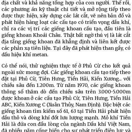
địa chất và khả năng tổng hợp của con người. Thế rồi,
các phương án kỹ thuật chi tiết và mở rộng tiếp theo
được thực hiện, xây dựng các lát cắt, vẽ nên bản đồ và
phát hiện hàng loạt các cấu tạo có triển vọng dầu khí,
chỉ ra các vị trí các giếng khoan cấu tạo, đầu tiên là
giếng khoan Khoái Châu. Thật bất ngờ thú vị là lát cắt
địa tầng giếng khoan đã khẳng định và liên kết được
các phản xạ tiên liệu. Tại đây đã phát hiện than gầy, có
dấu hiệu khí metan.
Có thể nói, thử nghiệm thực tế ở Phủ Cừ cho kết quả
ngoài sức mong đợi. Các giếng khoan cấu tạo tiếp theo
đặt tại Phủ Cừ, Tiên Hưng, Tiền Hải, Kiến Xương... với
chiều sâu đến 1.200m. Từ năm 1970, các giếng khoan
thông số thăm dò đến chiều sâu trên 3.000-5.000m
được khoan ở các cấu tạo Phủ Cừ, Tiên Hưng, Tiền Hải
ABC, Kiến Xương C (Xuân Thủy, Nam Định). Đặc biệt các
giếng khoan tìm kiếm số 61, 63 tại Tiền Hải phát hiện
dầu thô và dòng khí đốt lưu lượng mạnh. Mỏ khí Tiền
Hải là đứa con đầu lòng của ngành Dầu khí Việt Nam,
đã nhiều năm cống hiến cho sự phát triển điện lực và