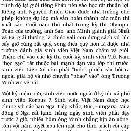
trình độ lại giỏi tiếng Pháp nên vào học rất thuận lợi.
Riêng anh Nguyễn Thiện Giao được nhà trường cho
phép không dự lớp mà vẫn hoàn thành các môn thi
xuất sắc. Cuối năm thứ nhất trong kỳ thi Olympic
Toán của trường, anh San, anh Minh giành giải Nhất
và Ba, giải thưởng là chiếc vali con đựng sách vở, lúc
bấy giờ cũng rất quý, song điều quý hơn là được nhà
trường đánh giá sinh viên Việt Nam chăm và giỏi.
Thậm chí vào các kỳ thi cuối kỳ, sinh viên Việt Nam
“học gạo” rất thuộc bài mạnh dạn vào lớp thi trước,
sinh viên Liên Xô còn phải “tuồn” phiếu câu hỏi ra
ngoài giải hộ và nhờ chuyển “phao” vào”, ông Trương
Minh vui vẻ nói.
Một kỷ niệm nữa, sinh viên nước ngoài ở ký túc xá phố
sinh viên Korpus 7. Sinh viên Việt Nam được học
chung với các bạn Nga, Tiệp Khắc, Đức, Hungary... Mùa
đông ở Nga rất lạnh, hằng ngày sinh viên phải dậy
trước 7 giờ, nhiều hôm ông Minh chẳng kịp ăn uống,
tóm vội nắm tuyết xoa lên mặt cho tỉnh, xách vội cặp