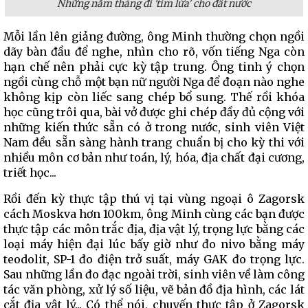
Những năm tháng đi 'tìm lửa' cho đất nước
Mỗi lần lên giảng đường, ông Minh thường chọn ngồi
dãy bàn đầu để nghe, nhìn cho rõ, vốn tiếng Nga còn
hạn chế nên phải cực kỳ tập trung. Ông tinh ý chọn
ngồi cùng chỗ một bạn nữ người Nga để đoạn nào nghe
không kịp còn liếc sang chép bổ sung. Thế rồi khóa
học cũng trôi qua, bài vở được ghi chép đầy đủ cộng với
những kiến thức sẵn có ở trong nước, sinh viên Việt
Nam đều sẵn sàng hành trang chuẩn bị cho kỳ thi với
nhiều môn cơ bản như toán, lý, hóa, địa chất đại cương,
triết học...
Rồi đến kỳ thực tập thú vị tại vùng ngoại ô Zagorsk
cách Moskva hơn 100km, ông Minh cùng các bạn được
thực tập các môn trắc địa, địa vật lý, trọng lực bằng các
loại máy hiện đại lúc bấy giờ như đo nivo bằng máy
teodolit, SP-1 đo điện trở suất, máy GAK đo trọng lực.
Sau những lần đo đạc ngoài trời, sinh viên về làm công
tác văn phòng, xử lý số liệu, vẽ bản đồ địa hình, các lát
cắt địa vật lý... Có thể nói, chuyến thực tập ở Zagorsk