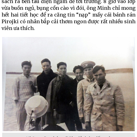
sách ra bến tàu điện ngầm để tới trường. 8 giờ vào lớp
vừa buồn ngủ, bụng cồn cào vì đói, ông Minh chỉ mong
hết hai tiết học để ra căng tin “nạp” mấy cái bánh rán
Pirojki có nhân bắp cải thơm ngon được rất nhiều sinh
viên ưa thích.