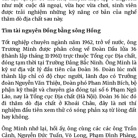
như một cuộc dã ngoại, vừa học vừa chơi, sinh viên
được trải nghiệm những kỹ năng cơ bản của nghề
thăm dò địa chất sau này.
Tìm tài nguyên Đồng bằng sông Hồng
Tốt nghiệp chuyên ngành năm 1962, trở về nước, ông
Trương Minh được phân công về Đoàn Dầu lửa 36
(thành lập tháng 11-1961) trực thuộc Tổng cục Địa chất,
đóng tạm thời tại Trường Đảng Bắc Ninh. Ông Minh là
kỹ sư địa vật lý đầu tiên của Đoàn 36. Đoàn lúc mới
thành lập chỉ có độ chục người, lãnh đạo có Trưởng
đoàn Nguyễn Văn Thiệu, Đoàn phó Phan Minh Bích, bộ
phận kỹ thuật và chuyên gia đóng tại số 6 Phạm Ngũ
Lão, nay là Tổng cục Địa chất (Hà Nội). Đoàn 36 lúc đó
đi thăm dò địa chất ở Khoái Châu, đây là nơi thí
nghiệm đầu tiên xem thử có sóng phản xạ từ lòng đất
hay không.
Ông Minh nhớ lại, hồi ấy, ông cùng các các ông Trần
Cảnh, Nguyễn Đức Tuấn, Võ Long, Phạm Đình Phàng,