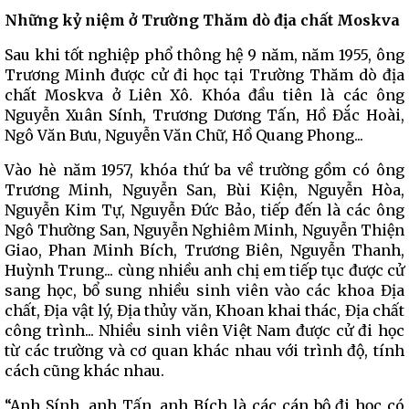
Những kỷ niệm ở Trường Thăm dò địa chất Moskva
Sau khi tốt nghiệp phổ thông hệ 9 năm, năm 1955, ông
Trương Minh được cử đi học tại Trường Thăm dò địa
chất Moskva ở Liên Xô. Khóa đầu tiên là các ông
Nguyễn Xuân Sính, Trương Dương Tấn, Hồ Đắc Hoài,
Ngô Văn Bưu, Nguyễn Văn Chữ, Hồ Quang Phong...
Vào hè năm 1957, khóa thứ ba về trường gồm có ông
Trương Minh, Nguyễn San, Bùi Kiện, Nguyễn Hòa,
Nguyễn Kim Tự, Nguyễn Đức Bảo, tiếp đến là các ông
Ngô Thường San, Nguyễn Nghiêm Minh, Nguyễn Thiện
Giao, Phan Minh Bích, Trương Biên, Nguyễn Thanh,
Huỳnh Trung... cùng nhiều anh chị em tiếp tục được cử
sang học, bổ sung nhiều sinh viên vào các khoa Địa
chất, Địa vật lý, Địa thủy văn, Khoan khai thác, Địa chất
công trình... Nhiều sinh viên Việt Nam được cử đi học
từ các trường và cơ quan khác nhau với trình độ, tính
cách cũng khác nhau.
“Anh Sính, anh Tấn, anh Bích là các cán bộ đi học có