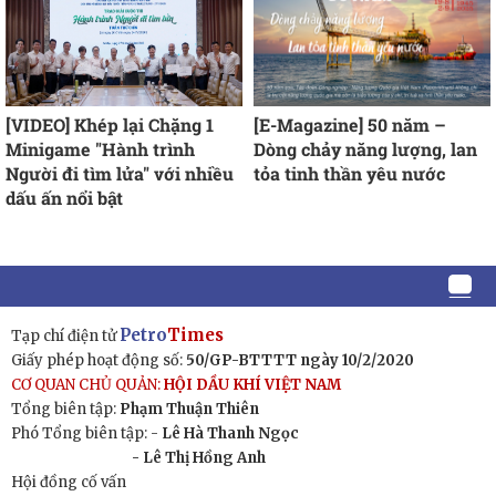
[VIDEO] Khép lại Chặng 1
[E-Magazine] 50 năm –
Minigame "Hành trình
Dòng chảy năng lượng, lan
Người đi tìm lửa" với nhiều
tỏa tinh thần yêu nước
dấu ấn nổi bật
Petro
Times
Tạp chí điện tử
Giấy phép hoạt động số:
50/GP-BTTTT ngày 10/2/2020
CƠ QUAN CHỦ QUẢN:
HỘI DẦU KHÍ VIỆT NAM
Tổng biên tập:
Phạm Thuận Thiên
Phó Tổng biên tập: -
Lê Hà Thanh Ngọc
- Lê Thị Hồng Anh
Hội đồng cố vấn