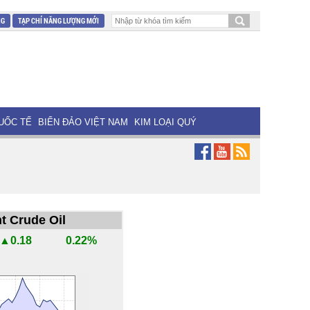
NG
TẠP CHÍ NĂNG LƯỢNG MỚI
UỐC TẾ
BIỂN ĐẢO VIỆT NAM
KIM LOẠI QUÝ
t Crude Oil
▲0.18
0.22%