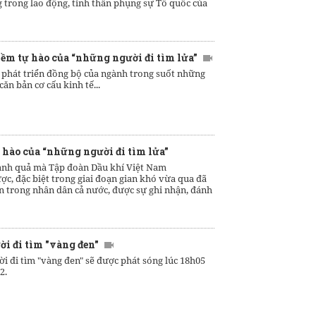
 trong lao động, tinh thần phụng sự Tổ quốc của
ềm tự hào của “những người đi tìm lửa”
, phát triển đồng bộ của ngành trong suốt những
ăn bản cơ cấu kinh tế...
 hào của “những người đi tìm lửa”
nh quả mà Tập đoàn Dầu khí Việt Nam
ợc, đặc biệt trong giai đoạn gian khó vừa qua đã
in trong nhân dân cả nước, được sự ghi nhận, đánh
i đi tìm "vàng đen"
ời đi tìm "vàng đen" sẽ được phát sóng lúc 18h05
2.