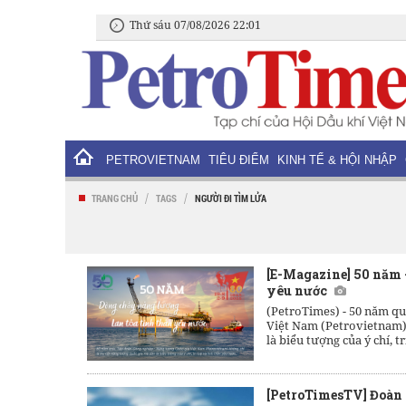
Thứ sáu 07/08/2026 22:01
PETROVIETNAM
TIÊU ĐIỂM
KINH TẾ & HỘI NHẬP
/
/
TRANG CHỦ
TAGS
NGƯỜI ĐI TÌM LỬA
[E-Magazine] 50 năm 
yêu nước
(PetroTimes) -
50 năm qu
Việt Nam (Petrovietnam) 
là biểu tượng của ý chí, t
[PetroTimesTV] Đoàn 