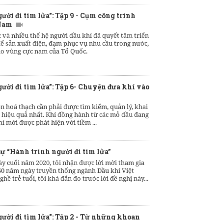
ời đi tìm lửa": Tập 9 - Cụm công trình
 Nam
và nhiều thế hệ người dầu khí đã quyết tâm triển
ể sản xuất điện, đạm phục vụ nhu cầu trong nước,
ho vùng cực nam của Tổ Quốc.
ười đi tìm lửa”: Tập 6- Chuyện đưa khí vào
n hoá thạch cần phải được tìm kiếm, quản lý, khai
 hiệu quả nhất. Khí đồng hành từ các mỏ dầu đang
 mới được phát hiện với tiềm ...
ự “Hành trình người đi tìm lửa”
y cuối năm 2020, tôi nhận được lời mời tham gia
60 năm ngày truyền thống ngành Dầu khí Việt
ề trẻ tuổi, tôi khá đắn đo trước lời đề nghị này...
ười đi tìm lửa": Tập 2 - Từ những khoan