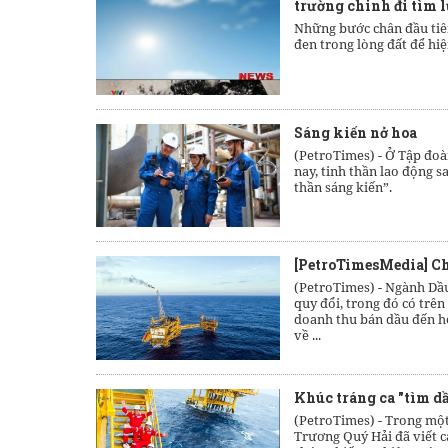
trường chinh đi tìm 
Những bước chân đầu tiên
đen trong lòng đất để hi
Sáng kiến nở hoa
(PetroTimes) -
Ở Tập đoà
nay, tinh thần lao động s
thần sáng kiến”.
[PetroTimesMedia] C
(PetroTimes) -
Ngành Dầu 
quy đổi, trong đó có trên
doanh thu bán dầu đến hế
về ...
Khúc tráng ca "tìm dầ
(PetroTimes) -
Trong một 
Trương Quý Hải đã viết c