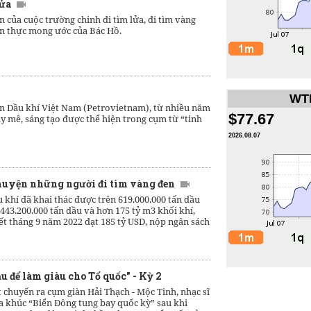
lửa
 của cuộc trường chinh đi tìm lửa, đi tìm vàng
ện thực mong ước của Bác Hồ.
WTI
n Dầu khí Việt Nam (Petrovietnam), từ nhiều năm
$77.67
ay mê, sáng tạo được thể hiện trong cụm từ “tinh
2026.08.07
huyện những người đi tìm vàng đen
khí đã khai thác được trên 619.000.000 tấn dầu
 443.200.000 tấn dầu và hơn 175 tỷ m3 khối khí,
t tháng 9 năm 2022 đạt 185 tỷ USD, nộp ngân sách
u để làm giàu cho Tổ quốc" - Kỳ 2
chuyến ra cụm giàn Hải Thạch - Mộc Tinh, nhạc sĩ
a khúc “Biển Đông tung bay quốc kỳ” sau khi