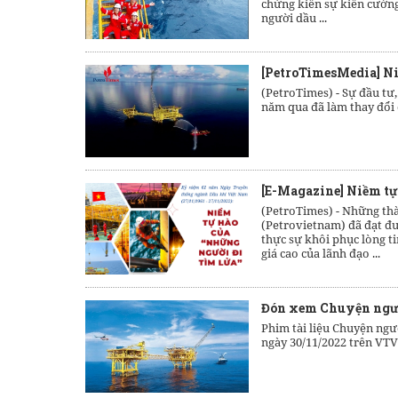
chứng kiến sự kiên cường
người dầu ...
[PetroTimesMedia] Ni
(PetroTimes) -
Sự đầu tư
năm qua đã làm thay đổi c
[E-Magazine] Niềm tự
(PetroTimes) -
Những thà
(Petrovietnam) đã đạt đư
thực sự khôi phục lòng t
giá cao của lãnh đạo ...
Đón xem Chuyện ngườ
Phim tài liệu Chuyện ngư
ngày 30/11/2022 trên VTV