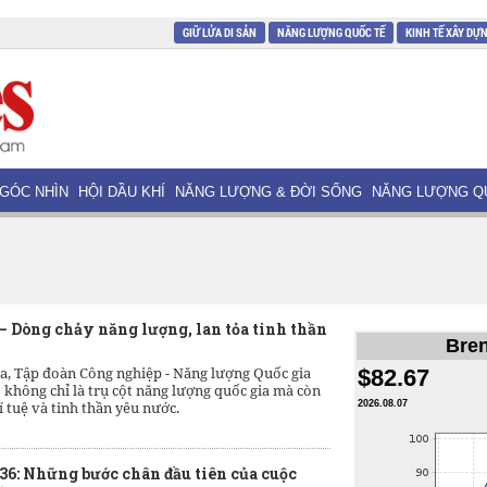
GIỮ LỬA DI SẢN
NĂNG LƯỢNG QUỐC TẾ
KINH TẾ XÂY DỰ
GÓC NHÌN
HỘI DẦU KHÍ
NĂNG LƯỢNG & ĐỜI SỐNG
NĂNG LƯỢNG Q
– Dòng chảy năng lượng, lan tỏa tinh thần
Bren
a, Tập đoàn Công nghiệp - Năng lượng Quốc gia
$82.67
không chỉ là trụ cột năng lượng quốc gia mà còn
rí tuệ và tinh thần yêu nước.
2026.08.07
36: Những bước chân đầu tiên của cuộc