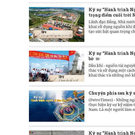
Ký sự "Hành trình Ngư
trọng điểm cuối trời
Lãnh đạo Đảng, Nhà nước 
khai sử dụng nguồn khí đ
tạo sức bật quan trọng c
Ký sự “Hành trình Ng
bờ
Dầu khí - nguồn tài nguyê
thác và sử dụng một cách
khai thác và những mỏ khí
Chuyện phía sau ký s
(PetroTimes) -
Những ngà
thực hiện ký sự kỷ niệm 
Nam. Là một người làm ngh
Ký sự "Hành trình Ng