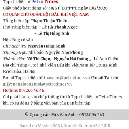
Petro
Times
Tạp chí điện tử
Giấy phép hoạt động số:
50/GP-BTTTT ngày 10/2/2020
CƠ QUAN CHỦ QUẢN:
HỘI DẦU KHÍ VIỆT NAM
Tổng biên tập:
Phạm Thuận Thiên
Phó Tổng biên tập: -
Lê Hà Thanh Ngọc
- Lê Thị Hồng Anh
Hội đồng cố vấn
Chủ tịch:
TS
Nguyễn Hồng Minh
Thường trực:
Nhà báo
Nguyễn Như Phong
Thành viên:
Vũ Thị Chọn,
Nguyễn Hải Đường,
Lê Anh Chiến
Địa chỉ: Tầng 4, toà nhà Viện Dầu khí Việt Nam 167 Trung Kính,
P.Yên Hòa, Hà Nội.
Email Tạp chí điện tử:
toasoan@petrotimes.vn
/Email Tạp chí
giấy:
nangluongmoi@petrotimes.vn
Hotline: 0937.66.46.46
Chỉ phát hành, sao chép thông tin từ Tạp chí điện tử PetroTimes
khi có sự đồng ý bằng văn bản của Ban biên tập.
© Quảng cáo: Mrs Vân Anh - 0912.094.243
Based on MasterCMS Ultimate Edition v2.8 2018