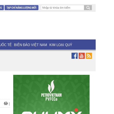
NG
TẠP CHÍ NĂNG LƯỢNG MỚI
UỐC TẾ
BIỂN ĐẢO VIỆT NAM
KIM LOẠI QUÝ
|