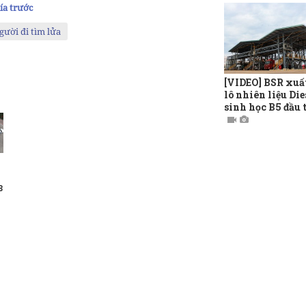
ía trước
gười đi tìm lửa
[VIDEO] BSR xuấ
lô nhiên liệu Die
sinh học B5 đầu 
8