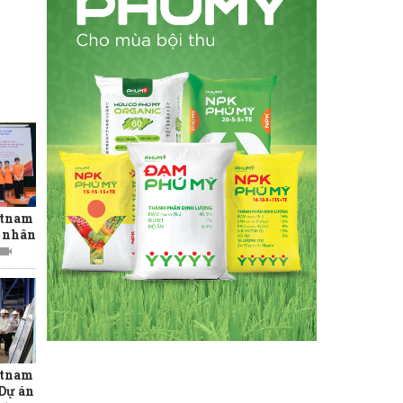
etnam
n nhân
etnam
 Dự án