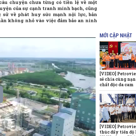
câu chuyện chưa từng có tiền lệ về một
chuyện của sự cạnh tranh minh bạch, cũng
g sử về phát huy sức mạnh nội lực, bản
phần không nhỏ vào việc đảm bảo an ninh
MỚI CẬP NHẬT
[VIDEO] Petrovi
sẻ chia cùng nạ
chất độc da cam
[VIDEO] Petrovi
thúc đẩy tiến độ