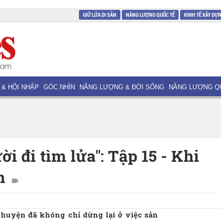
GIỮ LỬA DI SẢN
NĂNG LƯỢNG QUỐC TẾ
KINH TẾ XÂY DỰ
 & HỘI NHẬP
GÓC NHÌN
NĂNG LƯỢNG & ĐỜI SỐNG
NĂNG LƯỢNG Q
i đi tìm lửa": Tập 15 - Khi
ện
chuyện đã không chỉ dừng lại ở việc sản