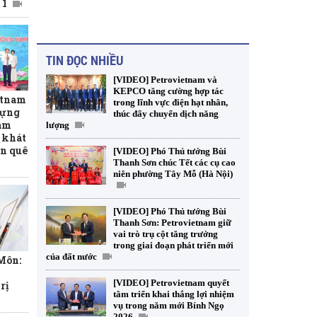
 1
TIN ĐỌC NHIỀU
[VIDEO] Petrovietnam và
KEPCO tăng cường hợp tác
etnam
trong lĩnh vực điện hạt nhân,
dựng
thúc đẩy chuyển dịch năng
am
lượng
 khát
ên quê
[VIDEO] Phó Thủ tướng Bùi
Thanh Sơn chúc Tết các cụ cao
niên phường Tây Mỗ (Hà Nội)
[VIDEO] Phó Thủ tướng Bùi
Thanh Sơn: Petrovietnam giữ
vai trò trụ cột tăng trưởng
trong giai đoạn phát triển mới
của đất nước
 Môn:
[VIDEO] Petrovietnam quyết
rị
tâm triển khai thắng lợi nhiệm
vụ trong năm mới Bính Ngọ
2026