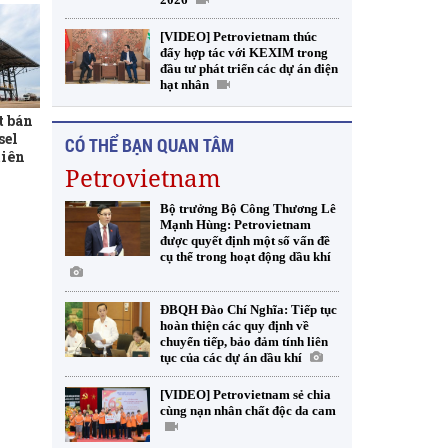
[VIDEO] Petrovietnam thúc
đẩy hợp tác với KEXIM trong
đầu tư phát triển các dự án điện
hạt nhân
t bán
sel
CÓ THỂ BẠN QUAN TÂM
tiên
Petrovietnam
Bộ trưởng Bộ Công Thương Lê
Mạnh Hùng: Petrovietnam
được quyết định một số vấn đề
cụ thể trong hoạt động dầu khí
ĐBQH Đào Chí Nghĩa: Tiếp tục
hoàn thiện các quy định về
chuyển tiếp, bảo đảm tính liên
tục của các dự án dầu khí
[VIDEO] Petrovietnam sẻ chia
cùng nạn nhân chất độc da cam