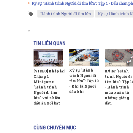
Ký sự "Hành trình Người đi tìm lửa": Tập 1 - Dấu chân ph
Hành trình Người đi tìm lửa
Ký sự Hành trình N
TIN LIÊN QUAN
Ký sự "Hành
Ký sự "Hành
[VIDEO] Khép lại
trình Người đi
trình Người đi
Chặng 1
tìm lửa": Tập 19
tìm lửa": Tập 1
Minigame
- Khi là Người
- Hành trình
"Hành trình
dầu khí
mùa xuân từ
Người đi tìm
những giếng
lửa" với nhiều
dầu
dấu ấn nổi bật
CÙNG CHUYÊN MỤC