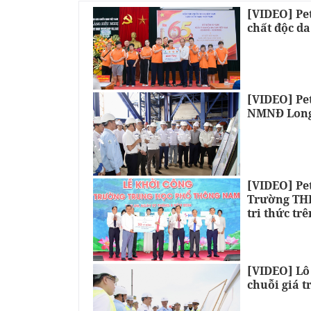
[VIDEO] Pe
chất độc d
[VIDEO] Pe
NMNĐ Long
[VIDEO] Pe
Trường THP
tri thức tr
[VIDEO] Lô
chuỗi giá t