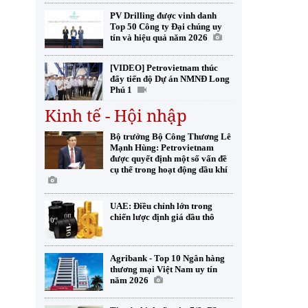
PV Drilling được vinh danh
Top 50 Công ty Đại chúng uy
tín và hiệu quả năm 2026
[VIDEO] Petrovietnam thúc
đẩy tiến độ Dự án NMNĐ Long
Phú 1
Kinh tế - Hội nhập
Bộ trưởng Bộ Công Thương Lê
Mạnh Hùng: Petrovietnam
được quyết định một số vấn đề
cụ thể trong hoạt động dầu khí
UAE: Điều chỉnh lớn trong
chiến lược định giá dầu thô
Agribank - Top 10 Ngân hàng
thương mại Việt Nam uy tín
năm 2026