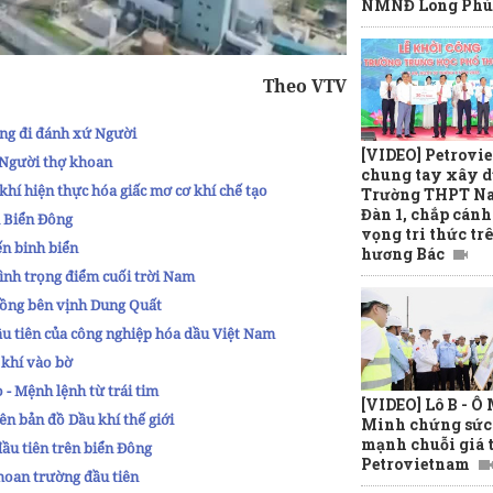
NMNĐ Long Phú
Theo VTV
ông đi đánh xứ Người
[VIDEO] Petrovi
g Người thợ khoan
chung tay xây 
khí hiện thực hóa giấc mơ cơ khí chế tạo
Trường THPT N
Đàn 1, chắp cánh
n Biển Đông
vọng tri thức tr
ến binh biển
hương Bác
rình trọng điểm cuối trời Nam
 rồng bên vịnh Dung Quất
đầu tiên của công nghiệp hóa dầu Việt Nam
 khí vào bờ
 - Mệnh lệnh từ trái tim
[VIDEO] Lô B - Ô
ên bản đồ Dầu khí thế giới
Minh chứng sức
mạnh chuỗi giá t
đầu tiên trên biển Đông
Petrovietnam
khoan trường đầu tiên