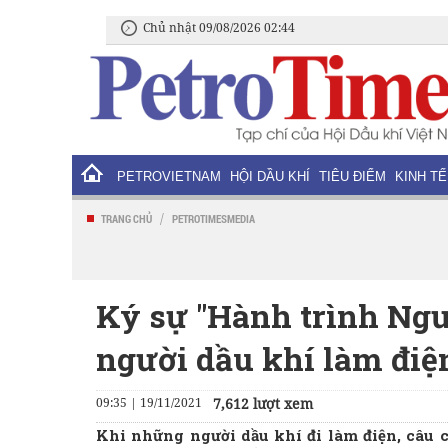
Chủ nhật 09/08/2026 02:44
PETROVIETNAM
HỘI DẦU KHÍ
TIÊU ĐIỂM
KINH TẾ
/
TRANG CHỦ
PETROTIMESMEDIA
Ký sự "Hành trình Ngườ
người dầu khí làm đi
09:35 | 19/11/2021
7,612 lượt xem
Khi những người dầu khí đi làm điện, câu 