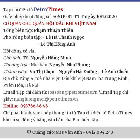
Petro
Times
Tạp chí điện tử
Giấy phép hoạt động số:
50/GP-BTTTT ngày 10/2/2020
CƠ QUAN CHỦ QUẢN:
HỘI DẦU KHÍ VIỆT NAM
Tổng biên tập:
Phạm Thuận Thiên
Phó Tổng biên tập: -
Lê Hà Thanh Ngọc
- Lê Thị Hồng Anh
Hội đồng cố vấn
Chủ tịch:
TS
Nguyễn Hồng Minh
Thường trực:
Nhà báo
Nguyễn Như Phong
Thành viên:
Vũ Thị Chọn,
Nguyễn Hải Đường,
Lê Anh Chiến
Địa chỉ: Tầng 4, toà nhà Viện Dầu khí Việt Nam 167 Trung Kính,
P.Yên Hòa, Hà Nội.
Email Tạp chí điện tử:
toasoan@petrotimes.vn
/Email Tạp chí
giấy:
nangluongmoi@petrotimes.vn
Hotline: 0937.66.46.46
Chỉ phát hành, sao chép thông tin từ Tạp chí điện tử PetroTimes
khi có sự đồng ý bằng văn bản của Ban biên tập.
© Quảng cáo: Mrs Vân Anh - 0912.094.243