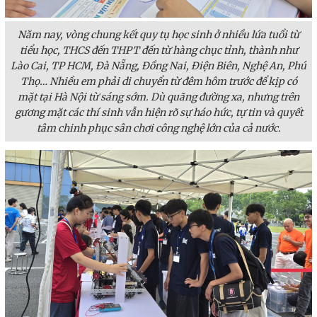
Năm nay, vòng chung kết quy tụ học sinh ở nhiều lứa tuổi từ
tiểu học, THCS đến THPT đến từ hàng chục tỉnh, thành như
Lào Cai, TP HCM, Đà Nẵng, Đồng Nai, Điện Biên, Nghệ An, Phú
Thọ… Nhiều em phải di chuyển từ đêm hôm trước để kịp có
mặt tại Hà Nội từ sáng sớm. Dù quãng đường xa, nhưng trên
gương mặt các thí sinh vẫn hiện rõ sự háo hức, tự tin và quyết
tâm chinh phục sân chơi công nghệ lớn của cả nước.