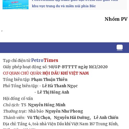
khu vực trung du và miền núi phía Bắc
Nhóm PV
Petro
Times
Tạp chí điện tử
Giấy phép hoạt động số:
50/GP-BTTTT ngày 10/2/2020
CƠ QUAN CHỦ QUẢN:
HỘI DẦU KHÍ VIỆT NAM
Tổng biên tập:
Phạm Thuận Thiên
Phó Tổng biên tập: -
Lê Hà Thanh Ngọc
- Lê Thị Hồng Anh
Hội đồng cố vấn
Chủ tịch:
TS
Nguyễn Hồng Minh
Thường trực:
Nhà báo
Nguyễn Như Phong
Thành viên:
Vũ Thị Chọn,
Nguyễn Hải Đường,
Lê Anh Chiến
Địa chỉ: Tầng 4, toà nhà Viện Dầu khí Việt Nam 167 Trung Kính,