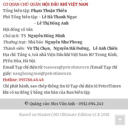
CƠ QUAN CHỦ QUẢN:
HỘI DẦU KHÍ VIỆT NAM
Tổng biên tập:
Phạm Thuận Thiên
Phó Tổng biên tập: -
Lê Hà Thanh Ngọc
- Lê Thị Hồng Anh
Hội đồng cố vấn
Chủ tịch:
TS
Nguyễn Hồng Minh
Thường trực:
Nhà báo
Nguyễn Như Phong
Thành viên:
Vũ Thị Chọn,
Nguyễn Hải Đường,
Lê Anh Chiến
Địa chỉ: Tầng 4, toà nhà Viện Dầu khí Việt Nam 167 Trung Kính,
P.Yên Hòa, Hà Nội.
Email Tạp chí điện tử:
toasoan@petrotimes.vn
/Email Tạp chí
giấy:
nangluongmoi@petrotimes.vn
Hotline: 0937.66.46.46
Chỉ phát hành, sao chép thông tin từ Tạp chí điện tử PetroTimes
khi có sự đồng ý bằng văn bản của Ban biên tập.
© Quảng cáo: Mrs Vân Anh - 0912.094.243
Based on MasterCMS Ultimate Edition v2.8 2018