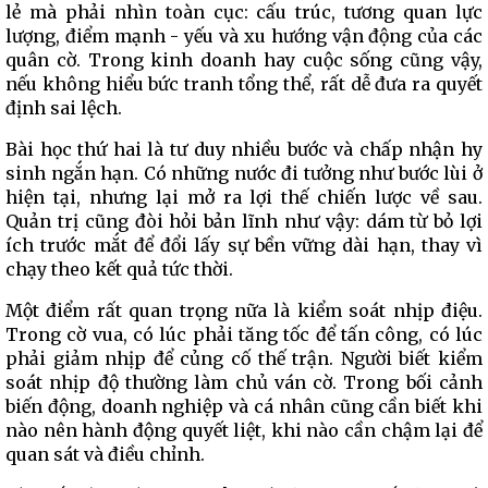
lẻ mà phải nhìn toàn cục: cấu trúc, tương quan lực
lượng, điểm mạnh - yếu và xu hướng vận động của các
quân cờ. Trong kinh doanh hay cuộc sống cũng vậy,
nếu không hiểu bức tranh tổng thể, rất dễ đưa ra quyết
định sai lệch.
Bài học thứ hai là tư duy nhiều bước và chấp nhận hy
sinh ngắn hạn. Có những nước đi tưởng như bước lùi ở
hiện tại, nhưng lại mở ra lợi thế chiến lược về sau.
Quản trị cũng đòi hỏi bản lĩnh như vậy: dám từ bỏ lợi
ích trước mắt để đổi lấy sự bền vững dài hạn, thay vì
chạy theo kết quả tức thời.
Một điểm rất quan trọng nữa là kiểm soát nhịp điệu.
Trong cờ vua, có lúc phải tăng tốc để tấn công, có lúc
phải giảm nhịp để củng cố thế trận. Người biết kiểm
soát nhịp độ thường làm chủ ván cờ. Trong bối cảnh
biến động, doanh nghiệp và cá nhân cũng cần biết khi
nào nên hành động quyết liệt, khi nào cần chậm lại để
quan sát và điều chỉnh.