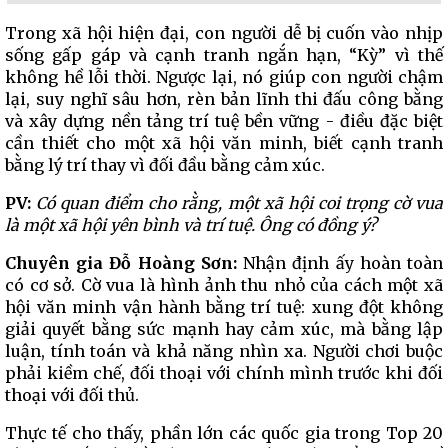
Trong xã hội hiện đại, con người dễ bị cuốn vào nhịp
sống gấp gáp và cạnh tranh ngắn hạn, “Kỳ” vì thế
không hề lỗi thời. Ngược lại, nó giúp con người chậm
lại, suy nghĩ sâu hơn, rèn bản lĩnh thi đấu công bằng
và xây dựng nền tảng trí tuệ bền vững - điều đặc biệt
cần thiết cho một xã hội văn minh, biết cạnh tranh
bằng lý trí thay vì đối đầu bằng cảm xúc.
PV:
Có quan điểm cho rằng, một xã hội coi trọng cờ vua
là một xã hội yên bình và trí tuệ. Ông có đồng ý?
Chuyên gia Đỗ Hoàng Sơn:
Nhận định ấy hoàn toàn
có cơ sở. Cờ vua là hình ảnh thu nhỏ của cách một xã
hội văn minh vận hành bằng trí tuệ: xung đột không
giải quyết bằng sức mạnh hay cảm xúc, mà bằng lập
luận, tính toán và khả năng nhìn xa. Người chơi buộc
phải kiềm chế, đối thoại với chính mình trước khi đối
thoại với đối thủ.
Thực tế cho thấy, phần lớn các quốc gia trong Top 20