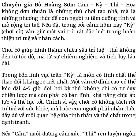
Chuyên gia Đỗ Hoàng Sơn:
Cầm - Kỳ - Thi - Họa
không đơn thuần là những thú chơi tao nhã, mà là
những phương thức để con người tu tâm dưỡng tính và
mở rộng trí tuệ. Nếu đặt trong bối cảnh hôm nay, “Kỳ”
(chơi cờ) vẫn giữ một vai trò rất đặc biệt trong hoàn
thiện trí tuệ và nhân cách.
Chơi cờ giúp hình thành chiều sâu trí tuệ - thứ không
đến từ tốc độ, mà từ sự chiêm nghiệm và tích lũy lâu
dài.
Trong bốn lĩnh vực trên, “Kỳ” là môn có tính chất thể
thao đối kháng rõ nét nhất. Một ván cờ đỉnh cao có thể
kéo dài 4-5 giờ, đòi hỏi kỳ thủ không chỉ có tư duy
chiến lược mà còn phải có bản lĩnh, khả năng chịu áp
lực và thể lực tốt. Chính vì vậy, chơi cờ không tách rời
trí tuệ với sức khỏe, mà buộc con người phải nhận thức
đầy đủ về mối quan hệ giữa tinh thần và thể chất trong
cạnh tranh.
Nếu “Cầm” nuôi dưỡng cảm xúc, “Thi” rèn luyện ngôn