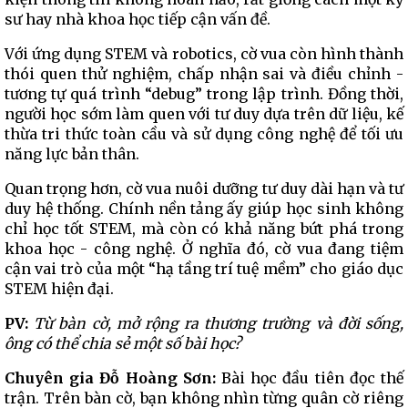
sư hay nhà khoa học tiếp cận vấn đề.
Với ứng dụng STEM và robotics, cờ vua còn hình thành
thói quen thử nghiệm, chấp nhận sai và điều chỉnh -
tương tự quá trình “debug” trong lập trình. Đồng thời,
người học sớm làm quen với tư duy dựa trên dữ liệu, kế
thừa tri thức toàn cầu và sử dụng công nghệ để tối ưu
năng lực bản thân.
Quan trọng hơn, cờ vua nuôi dưỡng tư duy dài hạn và tư
duy hệ thống. Chính nền tảng ấy giúp học sinh không
chỉ học tốt STEM, mà còn có khả năng bứt phá trong
khoa học - công nghệ. Ở nghĩa đó, cờ vua đang tiệm
cận vai trò của một “hạ tầng trí tuệ mềm” cho giáo dục
STEM hiện đại.
PV:
Từ bàn cờ, mở rộng ra thương trường và đời sống,
ông có thể chia sẻ một số bài học?
Chuyên gia Đỗ Hoàng Sơn:
Bài học đầu tiên đọc thế
trận. Trên bàn cờ, bạn không nhìn từng quân cờ riêng