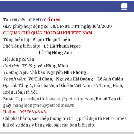
Petro
Times
Tạp chí điện tử
Giấy phép hoạt động số:
50/GP-BTTTT ngày 10/2/2020
CƠ QUAN CHỦ QUẢN:
HỘI DẦU KHÍ VIỆT NAM
Tổng biên tập:
Phạm Thuận Thiên
Phó Tổng biên tập: -
Lê Hà Thanh Ngọc
- Lê Thị Hồng Anh
Hội đồng cố vấn
Chủ tịch:
TS
Nguyễn Hồng Minh
Thường trực:
Nhà báo
Nguyễn Như Phong
Thành viên:
Vũ Thị Chọn,
Nguyễn Hải Đường,
Lê Anh Chiến
Địa chỉ: Tầng 4, toà nhà Viện Dầu khí Việt Nam 167 Trung Kính,
P.Yên Hòa, Hà Nội.
Email Tạp chí điện tử:
toasoan@petrotimes.vn
/Email Tạp chí
giấy:
nangluongmoi@petrotimes.vn
Hotline: 0937.66.46.46
Chỉ phát hành, sao chép thông tin từ Tạp chí điện tử PetroTimes
khi có sự đồng ý bằng văn bản của Ban biên tập.