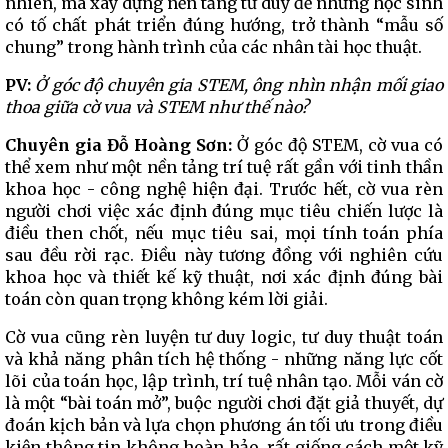
nhiên, mà xây dựng nền tảng tư duy để những học sinh
có tố chất phát triển đúng hướng, trở thành “mẫu số
chung” trong hành trình của các nhân tài học thuật.
PV:
Ở góc độ chuyên gia STEM, ông nhìn nhận mối giao
thoa giữa cờ vua và STEM như thế nào?
Chuyên gia Đỗ Hoàng Sơn:
Ở góc độ STEM, cờ vua có
thể xem như một nền tảng trí tuệ rất gần với tinh thần
khoa học - công nghệ hiện đại. Trước hết, cờ vua rèn
người chơi việc xác định đúng mục tiêu chiến lược là
điều then chốt, nếu mục tiêu sai, mọi tính toán phía
sau đều rời rạc. Điều này tương đồng với nghiên cứu
khoa học và thiết kế kỹ thuật, nơi xác định đúng bài
toán còn quan trọng không kém lời giải.
Cờ vua cũng rèn luyện tư duy logic, tư duy thuật toán
và khả năng phân tích hệ thống - những năng lực cốt
lõi của toán học, lập trình, trí tuệ nhân tạo. Mỗi ván cờ
là một “bài toán mở”, buộc người chơi đặt giả thuyết, dự
đoán kịch bản và lựa chọn phương án tối ưu trong điều
kiện thông tin không hoàn hảo, rất giống cách một kỹ