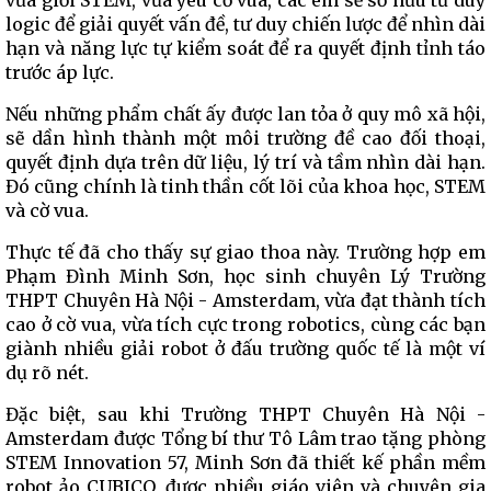
vừa giỏi STEM, vừa yêu cờ vua, các em sẽ sở hữu tư duy
logic để giải quyết vấn đề, tư duy chiến lược để nhìn dài
hạn và năng lực tự kiểm soát để ra quyết định tỉnh táo
trước áp lực.
Nếu những phẩm chất ấy được lan tỏa ở quy mô xã hội,
sẽ dần hình thành một môi trường đề cao đối thoại,
quyết định dựa trên dữ liệu, lý trí và tầm nhìn dài hạn.
Đó cũng chính là tinh thần cốt lõi của khoa học, STEM
và cờ vua.
Thực tế đã cho thấy sự giao thoa này. Trường hợp em
Phạm Đình Minh Sơn, học sinh chuyên Lý Trường
THPT Chuyên Hà Nội - Amsterdam, vừa đạt thành tích
cao ở cờ vua, vừa tích cực trong robotics, cùng các bạn
giành nhiều giải robot ở đấu trường quốc tế là một ví
dụ rõ nét.
Đặc biệt, sau khi Trường THPT Chuyên Hà Nội -
Amsterdam được Tổng bí thư Tô Lâm trao tặng phòng
STEM Innovation 57, Minh Sơn đã thiết kế phần mềm
robot ảo CUBICO, được nhiều giáo viên và chuyên gia