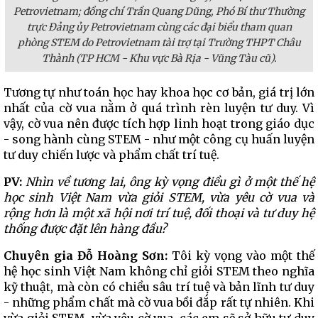
Petrovietnam; đồng chí Trần Quang Dũng, Phó Bí thư Thường
trực Đảng ủy Petrovietnam cùng các đại biểu tham quan
phòng STEM do Petrovietnam tài trợ tại Trường THPT Châu
Thành (TP HCM - Khu vực Bà Rịa - Vũng Tàu cũ).
Tương tự như toán học hay khoa học cơ bản, giá trị lớn
nhất của cờ vua nằm ở quá trình rèn luyện tư duy. Vì
vậy, cờ vua nên được tích hợp linh hoạt trong giáo dục
- song hành cùng STEM - như một công cụ huấn luyện
tư duy chiến lược và phẩm chất trí tuệ.
PV:
Nhìn về tương lai, ông kỳ vọng điều gì ở một thế hệ
học sinh Việt Nam vừa giỏi STEM, vừa yêu cờ vua và
rộng hơn là một xã hội nơi trí tuệ, đối thoại và tư duy hệ
thống được đặt lên hàng đầu?
Chuyên gia Đỗ Hoàng Sơn:
Tôi kỳ vọng vào một thế
hệ học sinh Việt Nam không chỉ giỏi STEM theo nghĩa
kỹ thuật, mà còn có chiều sâu trí tuệ và bản lĩnh tư duy
- những phẩm chất mà cờ vua bồi đắp rất tự nhiên. Khi