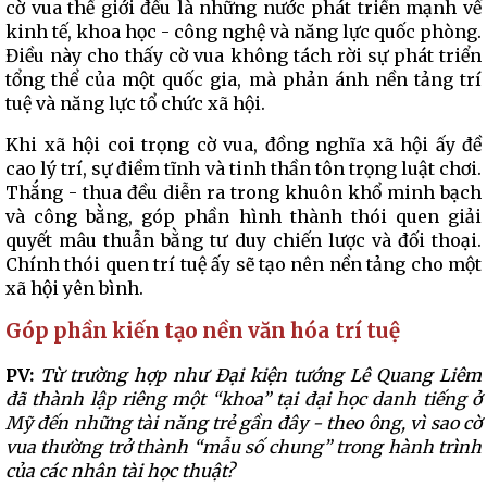
cờ vua thế giới đều là những nước phát triển mạnh về
kinh tế, khoa học - công nghệ và năng lực quốc phòng.
Điều này cho thấy cờ vua không tách rời sự phát triển
tổng thể của một quốc gia, mà phản ánh nền tảng trí
tuệ và năng lực tổ chức xã hội.
Khi xã hội coi trọng cờ vua, đồng nghĩa xã hội ấy đề
cao lý trí, sự điềm tĩnh và tinh thần tôn trọng luật chơi.
Thắng - thua đều diễn ra trong khuôn khổ minh bạch
và công bằng, góp phần hình thành thói quen giải
quyết mâu thuẫn bằng tư duy chiến lược và đối thoại.
Chính thói quen trí tuệ ấy sẽ tạo nên nền tảng cho một
xã hội yên bình.
Góp phần kiến tạo nền văn hóa trí tuệ
PV:
Từ trường hợp như Đại kiện tướng Lê Quang Liêm
đã thành lập riêng một “khoa” tại đại học danh tiếng ở
Mỹ đến những tài năng trẻ gần đây - theo ông, vì sao cờ
vua thường trở thành “mẫu số chung” trong hành trình
của các nhân tài học thuật?