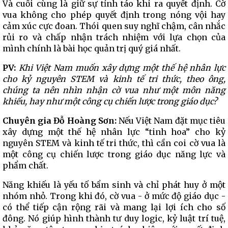
Và cuối cùng là giữ sự tỉnh táo khi ra quyết định. Cờ
vua không cho phép quyết định trong nóng vội hay
cảm xúc cực đoan. Thói quen suy nghĩ chậm, cân nhắc
rủi ro và chấp nhận trách nhiệm với lựa chọn của
mình chính là bài học quản trị quý giá nhất.
PV:
Khi Việt Nam muốn xây dựng một thế hệ nhân lực
cho kỷ nguyên STEM và kinh tế tri thức, theo ông,
chúng ta nên nhìn nhận cờ vua như một môn năng
khiếu, hay như một công cụ chiến lược trong giáo dục?
Chuyên gia Đỗ Hoàng Sơn:
Nếu Việt Nam đặt mục tiêu
xây dựng một thế hệ nhân lực “tinh hoa” cho kỷ
nguyên STEM và kinh tế tri thức, thì cần coi cờ vua là
một công cụ chiến lược trong giáo dục năng lực và
phẩm chất.
Năng khiếu là yếu tố bẩm sinh và chỉ phát huy ở một
nhóm nhỏ. Trong khi đó, cờ vua - ở mức độ giáo dục -
có thể tiếp cận rộng rãi và mang lại lợi ích cho số
đông. Nó giúp hình thành tư duy logic, kỷ luật trí tuệ,