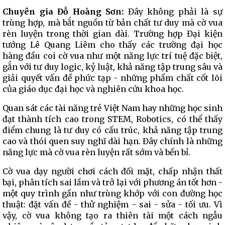
Chuyên gia Đỗ Hoàng Sơn:
Đây không phải là sự
trùng hợp, mà bắt nguồn từ bản chất tư duy mà cờ vua
rèn luyện trong thời gian dài. Trường hợp Đại kiện
tướng Lê Quang Liêm cho thấy các trường đại học
hàng đầu coi cờ vua như một năng lực trí tuệ đặc biệt,
gắn với tư duy logic, kỷ luật, khả năng tập trung sâu và
giải quyết vấn đề phức tạp - những phẩm chất cốt lõi
của giáo dục đại học và nghiên cứu khoa học.
Quan sát các tài năng trẻ Việt Nam hay những học sinh
đạt thành tích cao trong STEM, Robotics, có thể thấy
điểm chung là tư duy có cấu trúc, khả năng tập trung
cao và thói quen suy nghĩ dài hạn. Đây chính là những
năng lực mà cờ vua rèn luyện rất sớm và bền bỉ.
Cờ vua dạy người chơi cách đối mặt, chấp nhận thất
bại, phân tích sai lầm và trở lại với phương án tốt hơn -
một quy trình gần như trùng khớp với con đường học
thuật: đặt vấn đề - thử nghiệm - sai - sửa - tối ưu. Vì
vậy, cờ vua không tạo ra thiên tài một cách ngẫu