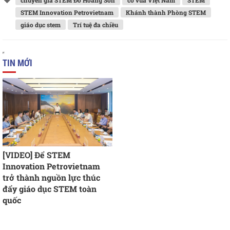
chuyên gia STEM Đỗ Hoàng Sơn
cờ vua Việt Nam
STEM
STEM Innovation Petrovietnam
Khánh thành Phòng STEM
giáo dục stem
Trí tuệ đa chiều
TIN MỚI
[VIDEO] Để STEM
Innovation Petrovietnam
trở thành nguồn lực thúc
đẩy giáo dục STEM toàn
quốc