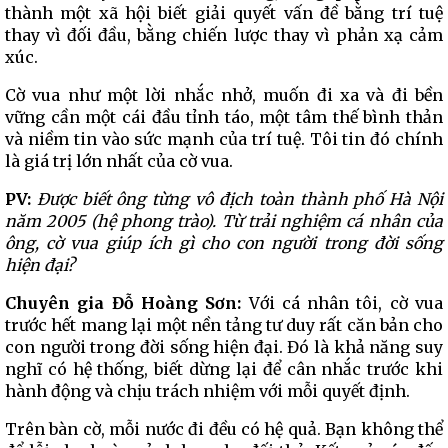
thành một xã hội biết giải quyết vấn đề bằng trí tuệ
thay vì đối đầu, bằng chiến lược thay vì phản xạ cảm
xúc.
Cờ vua như một lời nhắc nhở, muốn đi xa và đi bền
vững cần một cái đầu tỉnh táo, một tâm thế bình thản
và niềm tin vào sức mạnh của trí tuệ. Tôi tin đó chính
là giá trị lớn nhất của cờ vua.
PV:
Được biết ông từng vô địch toàn thành phố Hà Nội
năm 2005 (hệ phong trào). Từ trải nghiệm cá nhân của
ông, cờ vua giúp ích gì cho con người trong đời sống
hiện đại?
Chuyên gia Đỗ Hoàng Sơn:
Với cá nhân tôi, cờ vua
trước hết mang lại một nền tảng tư duy rất căn bản cho
con người trong đời sống hiện đại. Đó là khả năng suy
nghĩ có hệ thống, biết dừng lại để cân nhắc trước khi
hành động và chịu trách nhiệm với mỗi quyết định.
Trên bàn cờ, mỗi nước đi đều có hệ quả. Bạn không thể