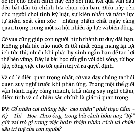
đổ lỗi cho hoàn cảnh hay cho đối thủ. Kết quả ván đấu
đều bắt đầu từ chính lựa chọn của bạn. Điều này rèn
cho người chơi tính kỷ luật, sự kiên nhẫn và năng lực
tự kiểm soát cảm xúc - những phẩm chất ngày càng
quan trọng trong một xã hội nhiều áp lực và biến động.
Cờ vua cũng giúp con người hình thành tư duy dài hạn.
Không phải lúc nào nước đi tốt nhất cũng mang lại lợi
ích tức thì; nhiều khi phải hy sinh ngắn hạn để tạo lợi
thế bền vững. Đây là bài học rất gần với đời sống, từ học
tập, công việc cho tới quản trị và ra quyết định.
Và có lẽ điều quan trọng nhất, cờ vua dạy chúng ta thói
quen suy nghĩ trước khi phản ứng. Trong một thế giới
vận hành ngày càng nhanh, khả năng suy nghĩ chậm,
điềm tĩnh và có chiều sâu chính là giá trị quan trọng.
PV:
Cổ nhân coi những bậc “cao nhân” phải thạo Cầm -
Kỳ - Thi - Họa. Theo ông, trong bối cảnh hôm nay, “Kỳ”
giữ vai trò gì trong việc hoàn thiện nhân cách và chiều
sâu trí tuệ của con người?